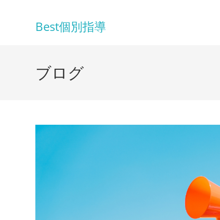
コ
ン
Best個別指導
テ
ン
ツ
ブログ
へ
ス
キ
ッ
プ