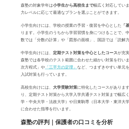
森塾の対象学年は
小学生から高校生まで
幅広く対応してい
力レベルに応じて最適なプランを選ぶことができます。
小学生向けには、学校の授業の予習・復習を中心とした
「
ります。小学生のうちから学習習慣を身につけることで、
数では「分数の計算」や「図形の面積」、国語では「読解
中学生向けには、
定期テスト対策を中心としたコース
が充
森塾では各学校のテスト範囲に合わせた細かい対策を行い
次方程式」や
「三平方の定理」
など、つまずきやすい単元
入試対策も行っています。
高校生向けには、
大学受験対策
に特化したコースがあります
り、定期テスト対策から大学入学共通テスト対策まで幅広く
学・中央大学・法政大学）や日東駒専（日本大学・東洋大
に合わせた指導を行います。
森塾の評判｜保護者の口コミを分析