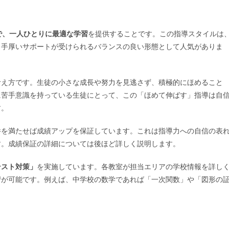
で、一人ひとりに最適な学習
を提供することです。この指導スタイルは
も手厚いサポートが受けられるバランスの良い形態として人気がありま
考え方です。生徒の小さな成長や努力を見逃さず、積極的にほめること
に苦手意識を持っている生徒にとって、この「ほめて伸ばす」指導は自
す。
件を満たせば成績アップを保証しています。これは指導力への自信の表
す。成績保証の詳細については後ほど詳しく説明します。
テスト対策」
を実施しています。各教室が担当エリアの学校情報を詳し
習が可能です。例えば、中学校の数学であれば「一次関数」や「図形の