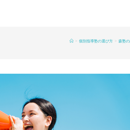
>
個別指導塾の選び方
>
森塾の