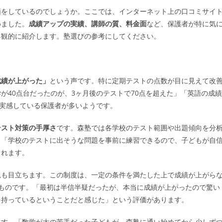
価をしているのでしょうか。ここでは、インターネット上の口コミサイ
めました。
成績アップの実績、講師の質、料金面
など、保護者が特に気
客観的に紹介します。塾選びの参考にしてください。
成績が上がった」
という声です。特に定期テストの点数が目に見えて改
が40点台だったのが、3ヶ月後のテストで70点を超えた」「英語の成績
を実感している保護者が多いようです。
テスト対策の手厚さ
です。森塾では各学校のテスト範囲や出題傾向を分
。「学校のテストに出そうな問題を事前に練習できるので、子どもが自
られます。
見も目立ちます。この制度は、一定の条件を満たした上で成績が上がら
ものです。「最初は半信半疑だったが、本当に成績が上がったので驚い
を持っているということだと感じた」という評価があります。
ます。「数学が大の苦手だった子どもが、森塾に通い始めてから少しず