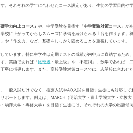
ます。それぞれの学年に合わせたコース設定があり、生徒の学習目的や
基礎学力向上コース」
や、中学受験を目指す
「中学受験対策コース」
が
中学校に上がってからもスムーズに学習を続けられる土台を作ります。
力」や「作文力」など、基礎をしっかり固めることを重視しています。
実しています。特に中学生は定期テストの成績が内申点に直結するため
ます。英語であれば「
比較級
・最上級」や「不定詞」、数学であれば「
を丁寧に指導します。また、高校受験対策コースでは、志望校に合わせ
。一般入試だけでなく、推薦入試やAO入試を目指す生徒にも対応して
サポートします。例えば、MARCH（明治大学・青山学院大学・立教大
学・駒澤大学・専修大学）を目指す生徒には、それぞれの大学の出題傾