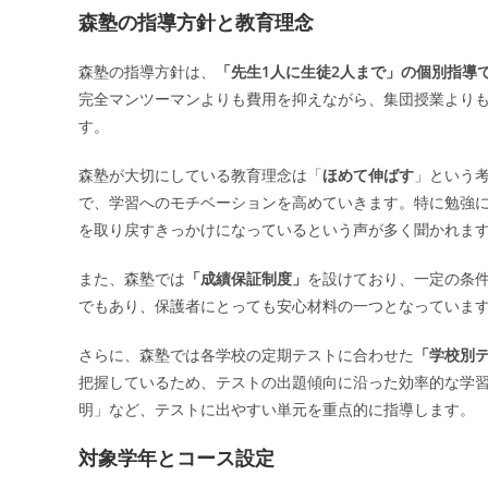
森塾の指導方針と教育理念
森塾の指導方針は、
「先生1人に生徒2人まで」の個別指導
完全マンツーマンよりも費用を抑えながら、集団授業より
す。
森塾が大切にしている教育理念は「
ほめて伸ばす
」という
で、学習へのモチベーションを高めていきます。特に勉強
を取り戻すきっかけになっているという声が多く聞かれま
また、森塾では
「成績保証制度」
を設けており、一定の条
でもあり、保護者にとっても安心材料の一つとなっていま
さらに、森塾では各学校の定期テストに合わせた
「学校別
把握しているため、テストの出題傾向に沿った効率的な学
明」など、テストに出やすい単元を重点的に指導します。
対象学年とコース設定