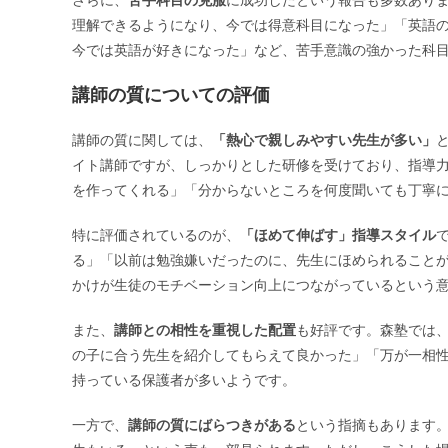
理解できるようになり、今では得意科目になった」「英語
今では英語が好きになった」など、苦手意識の強かった科
講師の質についての評価
講師の質に関しては、
「熱心で親しみやすい先生が多い」
イト講師ですが、しっかりとした研修を受けており、指導
を作ってくれる」「分からないところを何度聞いても丁寧
特に評価されているのが、
「ほめて伸ばす」指導スタイル
る」「以前は勉強嫌いだったのに、先生にほめられること
かけが生徒のモチベーション向上につながっているという
また、
講師との相性を重視した配置
も好評です。森塾では
の子に合う先生を紹介してもらえて良かった」「万が一相
持っている保護者が多いようです。
一方で、
講師の質にばらつきがある
という指摘もあります