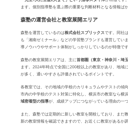
ます。個別指導塾を選ぶ際の重要な判断材料となる情報ば
森塾の運営会社と教室展開エリア
森塾を運営しているのは
株式会社スプリックス
です。同社は
も「湘南ゼミナール」などの学習塾ブランドも運営してい
導ノウハウやサポート体制がしっかりしているのが特徴で
森塾の教室展開エリアは、主に
首都圏（東京・神奈川・埼
ます。2024年時点で全国に200校以上の教室があり、地
が多く、通いやすさも評価されているポイントです。
各教室では、その地域の学校のカリキュラムやテストの傾
市内の中学校のテスト対策に特化し、横浜市の教室なら横
域密着型の指導
が、成績アップにつながっている理由の一
また、森塾では定期的に新しい教室を開校しており、まだ
新の教室情報を確認できますので、お近くに教室があるか