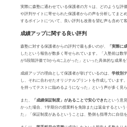
実際に森塾に通わせている保護者の方々は、どのような評
や評判サイトに寄せられた保護者からの声を分析してまと
するポイントについて、良い評判も改善を望む声も含めて
成績アップに関する良い評判
森塾に対する保護者からの評判で最も多いのが、
「実際に
したという報告が数多く寄せられています。「入塾前は数学
が5段階評価で3から4に上がった」といった具体的な成果
成績アップの理由として保護者が挙げているのは、
学校別
し、それに合わせたオリジナルプリントを作成しています
を持ってテストに臨めるようになった」という声が多く見
また、
「成績保証制度」があることで安心できた
という意
かった場合、1学期分の授業料を免除または返金するという
た」「保証制度があるということは、塾側も指導力に自信
さらに、
苦手科目の克服
に成功したという報告も多数あり