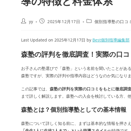
導の特徴と料金体系
投
投
投
yy
2025年12月17日
個別指導塾の口コ
稿
稿
稿
者:
公
カ
開
テ
Last Updated on 2025年12月17日 by
Best個別指導編集部
日:
ゴ
リ
森塾の評判を徹底調査！実際の口コ
ー:
お子さんの塾選びで「森塾」という名前を聞いたことがある
森塾ですが、実際の評判や指導内容はどうなのか気になり
この記事では、
森塾の評判を実際の口コミをもとに徹底調
まで詳しく解説します。森塾への入会を検討している方、
森塾とは？個別指導塾としての基本情報
森塾について詳しく知る前に、まずは基本的な情報を押さ
「先生1人に生徒2人まで」という指導スタイル
が特徴です