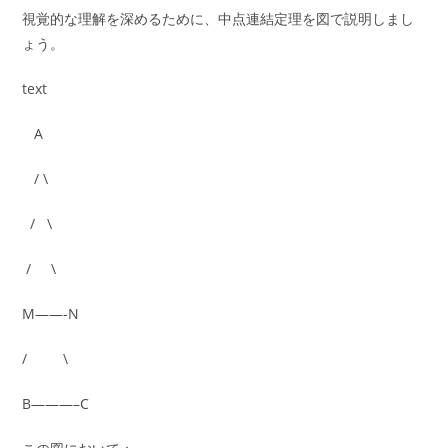
視覚的な理解を深めるために、中点連結定理を図で説明しまし
ょう。
text
A
/ \
/ \
/ \
M——-N
/ \
B———–C