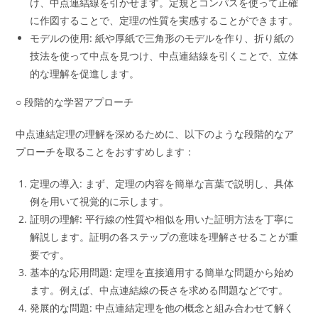
け、中点連結線を引かせます。定規とコンパスを使って正確
に作図することで、定理の性質を実感することができます。
モデルの使用: 紙や厚紙で三角形のモデルを作り、折り紙の
技法を使って中点を見つけ、中点連結線を引くことで、立体
的な理解を促進します。
○ 段階的な学習アプローチ
中点連結定理の理解を深めるために、以下のような段階的なア
プローチを取ることをおすすめします：
定理の導入: まず、定理の内容を簡単な言葉で説明し、具体
例を用いて視覚的に示します。
証明の理解: 平行線の性質や相似を用いた証明方法を丁寧に
解説します。証明の各ステップの意味を理解させることが重
要です。
基本的な応用問題: 定理を直接適用する簡単な問題から始め
ます。例えば、中点連結線の長さを求める問題などです。
発展的な問題: 中点連結定理を他の概念と組み合わせて解く