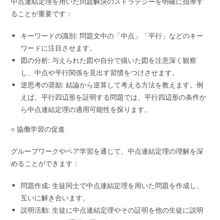
中点連結定理を用いた問題解決のストラテジーを明確に指導す
ることが重要です：
キーワードの識別: 問題文中の「中点」「平行」などのキー
ワードに注目させます。
図の分析: 与えられた図や自分で描いた図を注意深く観察
し、中点や平行関係を見出す習慣をつけさせます。
逆思考の奨励: 結論から逆算して考える方法を教えます。例
えば、平行四辺形を証明する問題では、平行四辺形の条件か
ら中点連結定理の適用可能性を探ります。
○ 協働学習の促進
グループワークやペア学習を通じて、中点連結定理の理解を深
めることができます：
問題作成: 生徒同士で中点連結定理を用いた問題を作成し、
互いに解き合います。
説明活動: 生徒に中点連結定理やその証明を他の生徒に説明