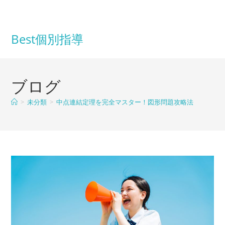
コ
ン
テ
Best個別指導
ン
ツ
へ
ブログ
ス
キ
>
未分類
>
中点連結定理を完全マスター！図形問題攻略法
ッ
プ