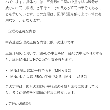
べています。具体的には、三角形の二辺の中点を結ぶ線分が、
残りの一辺（底辺）と平行で、その長さが底辺の半分であるこ
とを示しています。この定理は、図形問題を解く上で非常に有
用なツールとなります。
○ 定理の正確な内容
中点連結定理の正確な内容は以下の通りです：
三角形ABCにおいて、辺ABの中点をM、辺ACの中点をNとする
と、線分MNは以下の2つの性質を持ちます。
MNは底辺BCに平行である（MN // BC）
MNの長さは底辺BCの半分である（MN = 1/2 BC）
この定理は、図形の相似や平行線の性質と密接に関連してお
り、多くの幾何学的問題の解決に役立ちます。
○ 定理の図解説明