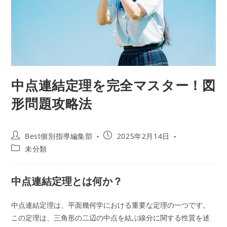
中点連結定理を完全マスター！図
形問題攻略法
投
投
Best個別指導編集部
2025年2月14日
稿
稿
投
未分類
者:
公
稿
開
カ
日:
テ
中点連結定理とは何か？
ゴ
リ
中点連結定理は、平面幾何学における重要な定理の一つです。
ー:
この定理は、三角形の二辺の中点を結ぶ線分に関する性質を述