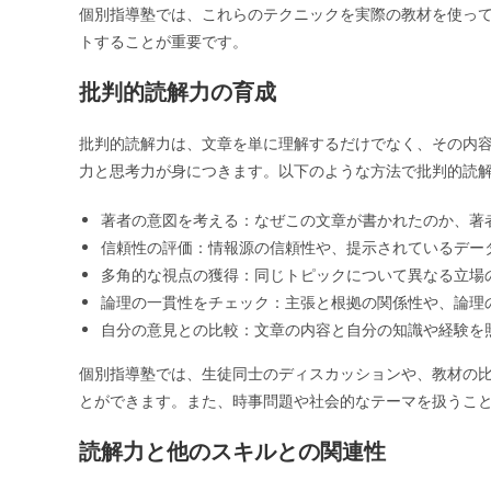
個別指導塾では、これらのテクニックを実際の教材を使っ
トすることが重要です。
批判的読解力の育成
批判的読解力は、文章を単に理解するだけでなく、その内
力と思考力が身につきます。以下のような方法で批判的読
著者の意図を考える：なぜこの文章が書かれたのか、著
信頼性の評価：情報源の信頼性や、提示されているデー
多角的な視点の獲得：同じトピックについて異なる立場
論理の一貫性をチェック：主張と根拠の関係性や、論理
自分の意見との比較：文章の内容と自分の知識や経験を
個別指導塾では、生徒同士のディスカッションや、教材の
とができます。また、時事問題や社会的なテーマを扱うこ
読解力と他のスキルとの関連性