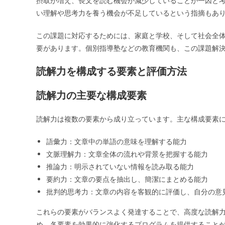
摂取が増え、長文を読む機会が減少していることが一因と
い理解や思考力を養う機会が不足しているという指摘もあ
この課題に対応するためには、家庭と学校、そして社会全
要があります。個別指導塾などの教育機関も、この課題解
読解力を構成する要素と評価方法
読解力の主要な構成要素
読解力は複数の要素から成り立っています。主な構成要素
語彙力：文章中の単語の意味を理解する能力
文脈理解力：文章全体の流れや背景を把握する能力
推論力：明示されていない情報を読み取る能力
要約力：文章の要点を抽出し、簡潔にまとめる能力
批判的思考力：文章の内容を客観的に評価し、自分の意
これらの要素がバランスよく発達することで、高度な読解
め、各要素を効果的に強化するプログラムを提供すること