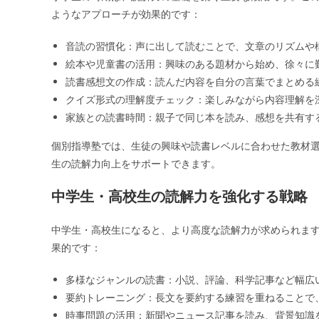
ようなアプローチが効果的です：
音読の習慣化：声に出して読むことで、文章のリズムや
絵本や児童書の活用：興味のある題材から始め、徐々に
読書感想文の作成：読んだ内容を自分の言葉でまとめる
クイズ形式の理解度チェック：楽しみながら内容理解を
家族との読書時間：親子で同じ本を読み、感想を共有す
個別指導塾では、生徒の興味や読書レベルに合わせた教材
生の読解力向上をサポートできます。
中学生・高校生の読解力を強化する戦略
中学生・高校生になると、より高度な読解力が求められま
果的です：
多様なジャンルの読書：小説、評論、科学記事など幅広
要約トレーニング：長文を要約する練習を重ねることで
時事問題の活用：新聞やニュース記事を読み、背景知識