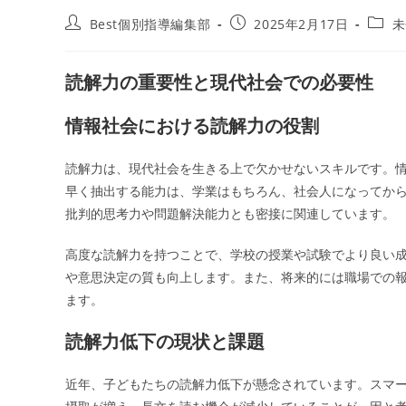
投
投
投
Best個別指導編集部
2025年2月17日
未
稿
稿
稿
者:
公
カ
開
テ
読解力の重要性と現代社会での必要性
日:
ゴ
リ
情報社会における読解力の役割
ー:
読解力は、現代社会を生きる上で欠かせないスキルです。
早く抽出する能力は、学業はもちろん、社会人になってか
批判的思考力や問題解決能力とも密接に関連しています。
高度な読解力を持つことで、学校の授業や試験でより良い
や意思決定の質も向上します。また、将来的には職場での
ます。
読解力低下の現状と課題
近年、子どもたちの読解力低下が懸念されています。スマー