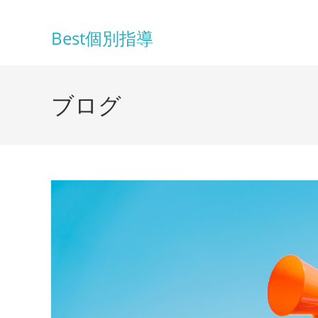
コ
ン
Best個別指導
テ
ン
ツ
ブログ
へ
ス
キ
ッ
プ