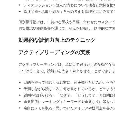
ディスカッション：読んだ内容について他者と意見交換
論述問題への取り組み：自分の考えを論理的に組み立て
個別指導塾では、生徒の志望校や目標に合わせたカスタマ
的な模試や添削指導を通じて、弱点を把握し、効率的な学
効果的な読解力向上のテクニック
アクティブリーディングの実践
アクティブリーディングは、単に目で追うだけの受動的な
につけることで、読解力を大きく向上させることができま
目的を持って読む：読む前に、何を知りたいのか、何を
予測しながら読む：次に何が書かれているか、どのよう
質問を投げかける：「なぜ？」「どうして？」と自問自
重要箇所にマーキング：キーワードや重要な文に印をつ
余白にメモを取る：思いついたアイデアや疑問点を書き