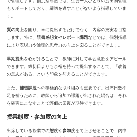
で管理します。個別指導塾では、生徒一人ひとりの提出物管理
もサポートしており、締切を逃すことがないよう指導していま
す。
質の向上
を図り、単に提出するだけでなく、内容の充実を目指
します。特に、
読書感想文
や
レポート課題
などでは、個別指導
により表現力や論理的思考力の向上を図ることができます。
早期提出
を心がけることで、教師に対して学習意欲をアピール
できます。締切日よりも余裕を持って提出することで、「改善
の意志がある」という印象を与えることができます。
また、
補習課題
への積極的な取り組みも重要です。出席日数不
足を補うために、教師から追加の課題が出された場合は、それ
を確実にこなすことで評価の回復が期待できます。
授業態度・参加度の向上
出席している授業での
態度
や
参加度
を向上させることで、内申