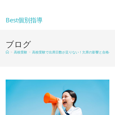
コ
ン
テ
Best個別指導
ン
ツ
へ
ブログ
ス
キ
>
高校受験
>
高校受験で出席日数が足りない！欠席の影響と合格へ
ッ
プ