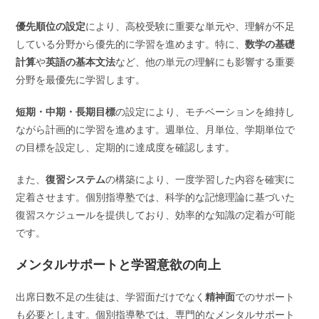
優先順位の設定
により、高校受験に重要な単元や、理解が不足
している分野から優先的に学習を進めます。特に、
数学の基礎
計算
や
英語の基本文法
など、他の単元の理解にも影響する重要
分野を最優先に学習します。
短期・中期・長期目標
の設定により、モチベーションを維持し
ながら計画的に学習を進めます。週単位、月単位、学期単位で
の目標を設定し、定期的に達成度を確認します。
また、
復習システム
の構築により、一度学習した内容を確実に
定着させます。個別指導塾では、科学的な記憶理論に基づいた
復習スケジュールを提供しており、効率的な知識の定着が可能
です。
メンタルサポートと学習意欲の向上
出席日数不足の生徒は、学習面だけでなく
精神面
でのサポート
も必要とします。個別指導塾では、専門的なメンタルサポート