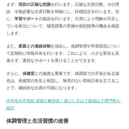
まず、
現状の正確な把握
を行います。正確な欠席日数、その理
由、今後必要な出席日数を明確にし、目標設定を行います。次
に、
学習サポート
の相談を行います。欠席により理解が不足し
ている単元について、補習授業の実施や個別指導の機会を相談
します。
また、
家庭との連絡体制
を強化し、体調管理や学習状況につい
て定期的に情報共有を行います。これにより、小さな変化も見
逃さず、適切なサポートを受けることができます。
さらに、
保健室
との連携も重要です。体調面での不安がある場
合は、保健室の先生と相談し、無理のない登校計画を立てるこ
とで、継続的な出席が可能になります。
中学生の不登校 原因と解決策｜過ごし方は？勉強は？専門塾も
紹介
体調管理と生活習慣の改善