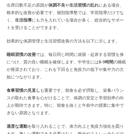
出席日数不足の原因が
体調不良
や
生活習慣の乱れ
にある場合、
根本的な改善が必要です。個別指導塾では、学習指導だけでな
く、
生活指導
にも力を入れている場合が多く、総合的なサポー
トを受けることができます。
効果的な体調管理と生活習慣改善の方法を以下に示します。
睡眠習慣の改善
では、毎日同じ時間に就寝・起床する習慣を身
につけ、質の良い睡眠を確保します。中学生には
8-9時間
の睡眠
が推奨されており、これを下回ると免疫力の低下や集中力の欠
如につながります。
食事習慣の見直し
も重要です。朝食を必ず摂取し、栄養バラン
スの取れた食事を心がけることで、体調の安定と学習効率の向
上が期待できます。特に、朝食を抜くと午前中の授業に集中で
きない原因となります。
適度な運動
を取り入れることで、体力向上と免疫力強化を図り
ます。激しい運動である必要はなく、散歩やストレッチなどの