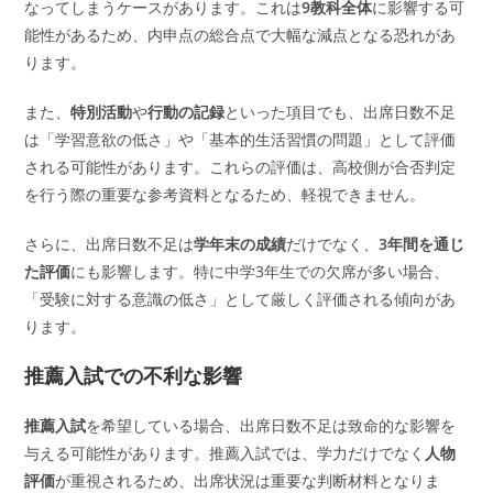
なってしまうケースがあります。これは
9教科全体
に影響する可
能性があるため、内申点の総合点で大幅な減点となる恐れがあ
ります。
また、
特別活動
や
行動の記録
といった項目でも、出席日数不足
は「学習意欲の低さ」や「基本的生活習慣の問題」として評価
される可能性があります。これらの評価は、高校側が合否判定
を行う際の重要な参考資料となるため、軽視できません。
さらに、出席日数不足は
学年末の成績
だけでなく、
3年間を通じ
た評価
にも影響します。特に中学3年生での欠席が多い場合、
「受験に対する意識の低さ」として厳しく評価される傾向があ
ります。
推薦入試での不利な影響
推薦入試
を希望している場合、出席日数不足は致命的な影響を
与える可能性があります。推薦入試では、学力だけでなく
人物
評価
が重視されるため、出席状況は重要な判断材料となりま