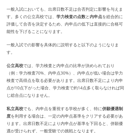
一般入試においても、出席日数不足は合否判定に影響を与えま
す。多くの公立高校では、
学力検査の点数
と
内申点
を総合的に
評価して合否を決定するため、内申点の低下は直接的に合格可
能性を下げることになります。
一般入試での影響を具体的に説明すると以下のようになりま
す。
公立高校
では、学力検査と内申点の比率が決められており
（例：学力検査70%、内申点30%）、内申点が低い場合は学力
検査で高得点を取る必要があります。出席日数不足により内申
点が10点下がった場合、学力検査で約14点多く取らなければ同
じ総合点になりません。
私立高校
でも、内申点を重視する学校が多く、特に
併願優遇制
度
を利用する場合は、一定の内申点基準をクリアする必要があ
ります。出席日数不足により内申点が基準を下回ると、併願優
遇が受けられず、一般受験での挑戦となります。