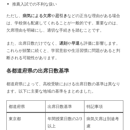
推薦入試での不利な扱い
ただし、
病気による欠席
や
忌引き
などの正当な理由がある場合
は、学校側も配慮してくれることが一般的です。重要なのは、
欠席理由を明確にし、適切な手続きを踏むことです。
また、出席日数だけでなく、
遅刻
や
早退
も評価に影響します。
これらが頻繁に続くと、学習意欲や生活習慣に問題があると判
断される可能性があります。
各都道府県の出席日数基準
都道府県によって、高校受験における出席日数の基準は異なり
ます。以下に主要な地域の基準をまとめました。
都道府県
出席日数基準
特記事項
東京都
年間授業日数の2/3
病気欠席は別途考
以上
慮