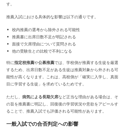
す。
推薦入試における具体的な影響は以下の通りです。
校内推薦の選考から除外される可能性
推薦書に出席日数不足が明記される
面接で欠席理由について質問される
他の受験生との比較で不利になる
特に
指定校推薦
や
公募推薦
では、学校側が推薦する生徒を厳選
するため、出席日数不足がある生徒は推薦対象から外される可
能性が高くなります。これは、高校側が「確実に入学し、真面
目に学習する生徒」を求めているためです。
ただし、
病気による長期欠席
など正当な理由がある場合は、そ
の旨を推薦書に明記し、回復後の学習状況や意欲をアピールす
ることで、推薦入試でも評価される可能性があります。
一般入試での合否判定への影響