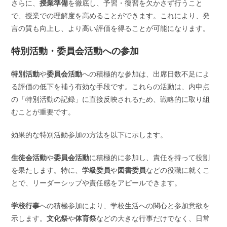
さらに、
授業準備
を徹底し、予習・復習を欠かさず行うこと
で、授業での理解度を高めることができます。これにより、発
言の質も向上し、より高い評価を得ることが可能になります。
特別活動・委員会活動への参加
特別活動
や
委員会活動
への積極的な参加は、出席日数不足によ
る評価の低下を補う有効な手段です。これらの活動は、内申点
の「特別活動の記録」に直接反映されるため、戦略的に取り組
むことが重要です。
効果的な特別活動参加の方法を以下に示します。
生徒会活動
や
委員会活動
に積極的に参加し、責任を持って役割
を果たします。特に、
学級委員
や
図書委員
などの役職に就くこ
とで、リーダーシップや責任感をアピールできます。
学校行事
への積極参加により、学校生活への関心と参加意欲を
示します。
文化祭
や
体育祭
などの大きな行事だけでなく、日常