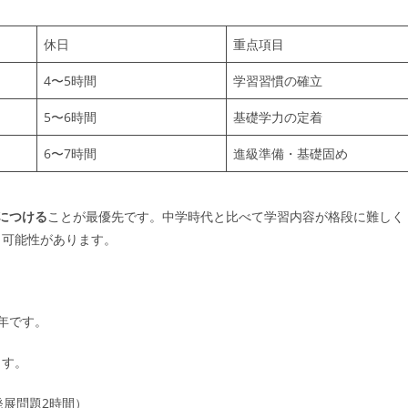
休日
重点項目
4〜5時間
学習習慣の確立
5〜6時間
基礎学力の定着
6〜7時間
進級準備・基礎固め
につける
ことが最優先です。中学時代と比べて学習内容が格段に難しく
う可能性があります。
年です。
ます。
発展問題2時間）