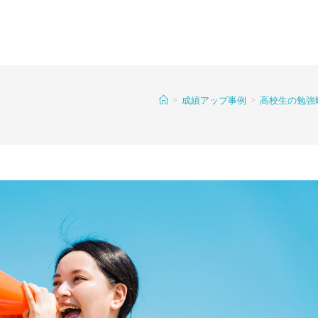
>
成績アップ事例
>
高校生の勉強