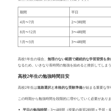
期間
平日
4月〜7月
2〜3時間
8月〜12月
3〜4時間
1月〜3月
3〜4時間
高校1年生の場合、
無理のない範囲で継続的な学習習慣を身
なるため、いきなり長時間の勉強を始めると挫折してしま
高校2年生の勉強時間目安
高校2年生は
進路選択と本格的な受験準備
が始まる重要な学
この時期から勉強時間を段階的に増やしていく必要があり
平日の勉強時間
：3〜4時間（授業の復習2時間＋予習・