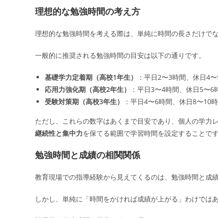
理想的な勉強時間の考え方
理想的な勉強時間を考える際は、単純に時間の長さだけで
一般的に推奨される勉強時間の目安は以下の通りです。
基礎学力定着期（高校1年生）
：平日2〜3時間、休日4〜
応用力強化期（高校2年生）
：平日3〜4時間、休日5〜6
受験対策期（高校3年生）
：平日4〜6時間、休日8〜10
ただし、これらの数字はあくまで目安であり、個人の学力
継続性と集中力
を保てる範囲で学習時間を設定することで
勉強時間と成績の相関関係
教育現場での指導経験から見えてくるのは、勉強時間と成
しかし、単純に「時間をかければ成績が上がる」わけでは