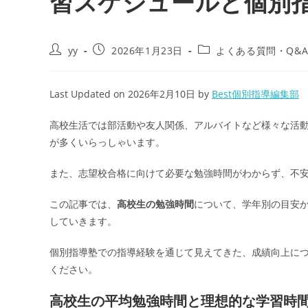
習スケジュールと個別
投
投
投
yy
2026年1月23日
よくある質問・Q&
稿
稿
稿
者:
公
カ
開
テ
Last Updated on 2026年2月10日 by
Best個別指導編集部
日:
ゴ
リ
高校生活では部活動や友人関係、アルバイトなど様々な活
ー:
が多くいらっしゃいます。
また、志望校合格に向けて必要な勉強時間がわからず、不
この記事では、
高校生の勉強時間
について、学年別の目安
していきます。
個別指導塾での指導経験を通じて見えてきた、成績向上に
ください。
高校生の平均勉強時間と理想的な学習時