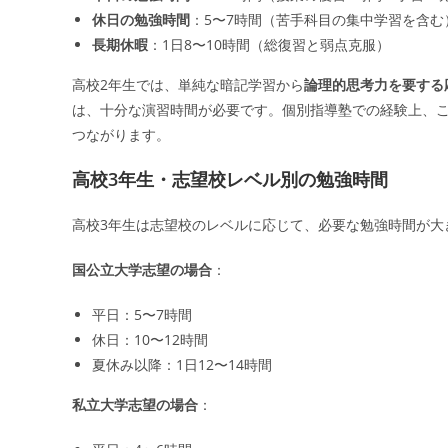
休日の勉強時間
：5〜7時間（苦手科目の集中学習を含む
長期休暇
：1日8〜10時間（総復習と弱点克服）
高校2年生では、単純な暗記学習から
論理的思考力を要する
は、十分な演習時間が必要です。個別指導塾での経験上、こ
つながります。
高校3年生・志望校レベル別の勉強時間
高校3年生は志望校のレベルに応じて、必要な勉強時間が大
国公立大学志望の場合
：
平日：5〜7時間
休日：10〜12時間
夏休み以降：1日12〜14時間
私立大学志望の場合
：