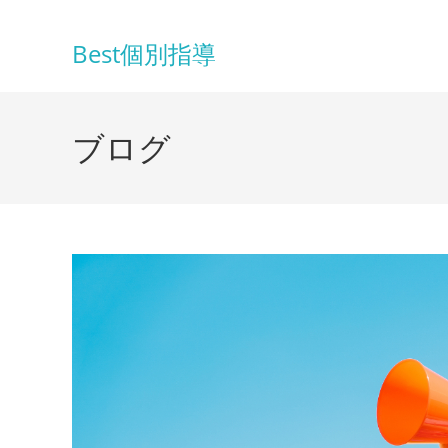
コ
ン
Best個別指導
テ
ン
ツ
ブログ
へ
ス
キ
ッ
プ