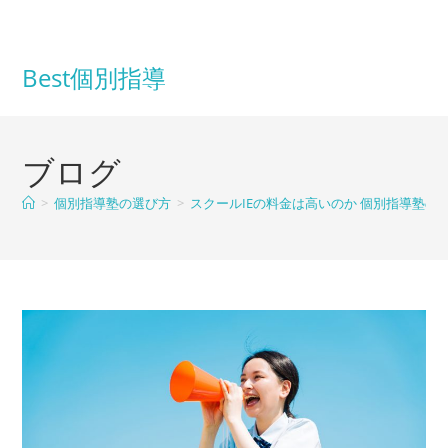
コ
ン
テ
Best個別指導
ン
ツ
へ
ブログ
ス
キ
>
個別指導塾の選び方
>
スクールIEの料金は高いのか 個別指導塾
ッ
プ