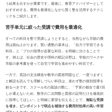
う結果を出すかが重要です。最後に、教育アドバイザーとして
おすすめする、費用を最適化しながら賢く塾を活用するテクニ
ックをご紹介します。
苦手単元に絞った受講で費用を最適化
すべての科目を塾で受講しようとすると、当然ながら月額の費
用は跳ね上がります。賢い通塾の基本は、「自力で学習できる
科目」と「プロの指導が必要な科目」を明確に分けることで
す。例えば、社会の歴史や理科の暗記分野は、学校のワークや
市販の参考書を使って自宅で学習を進めやすい科目です。
一方で、英語の文法構造や数学の図形問題など、一度つまずく
と解説を読んでも理解しづらい科目は、迷わず塾の個別指導を
頼るべきです。スクールIEの面談の際に、「予算の都合で週1回
しか通えないため、数学の二次関数と図形の証明だけを徹底的
に指導してほしい」と明確に要望を伝えることで、
無駄な受講
を省き、ピンポイントで弱点を補強する費用対効果の高い学習