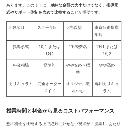
あります。このように、
単純な金額の大小だけでなく、指導形
式やサポート体制を含めて比較すること
が重要です。
比較項目
スクールIE
明光義塾
東京個別指導
学院
指導形式
1対1 または
1対複数名
1対1 または
1対2
1対2
料金相場
標準的
やや安め〜標
やや高め
準
カリキュラム
完全オーダー
オリジナル教
専用カリキュ
メイド
材中心
ラム
授業時間と料金から見るコストパフォーマンス
塾の料金を比較する上で絶対に外せない視点が「授業1回あたり