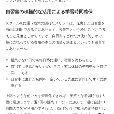
プラン
を作成してもらうことが可能です。
自習室の積極的な活用による学習時間確保
スクールIEに通う最大の隠れたメリットは、充実した自習室を
自由に利用できる点にあります。授業料という枠組みだけで考
えると見落としがちですが、自習室をどれだけ使い倒すかで、
塾に支払っている費用の本当の価値が決まるといっても過言で
はありません。
授業がない日でも毎日塾に通い、宿題を終わらせる
自宅では誘惑が多いため、テスト前は休日の午前中から自習
室にこもる
自習中に生じた疑問を、空いている先生に質問してすぐに解
決する
上記のような使い方を習慣化できれば、実質的な学習時間は大
幅に増加します。週1回の授業（90分）に加えて、週に合計10
時間の自習室利用ができれば、場所代や学習環境の維持費とし