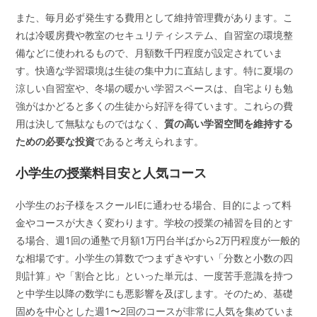
また、毎月必ず発生する費用として維持管理費があります。こ
れは冷暖房費や教室のセキュリティシステム、自習室の環境整
備などに使われるもので、月額数千円程度が設定されていま
す。快適な学習環境は生徒の集中力に直結します。特に夏場の
涼しい自習室や、冬場の暖かい学習スペースは、自宅よりも勉
強がはかどると多くの生徒から好評を得ています。これらの費
用は決して無駄なものではなく、
質の高い学習空間を維持する
ための必要な投資
であると考えられます。
小学生の授業料目安と人気コース
小学生のお子様をスクールIEに通わせる場合、目的によって料
金やコースが大きく変わります。学校の授業の補習を目的とす
る場合、週1回の通塾で月額1万円台半ばから2万円程度が一般的
な相場です。小学生の算数でつまずきやすい「分数と小数の四
則計算」や「割合と比」といった単元は、一度苦手意識を持つ
と中学生以降の数学にも悪影響を及ぼします。そのため、基礎
固めを中心とした週1〜2回のコースが非常に人気を集めていま