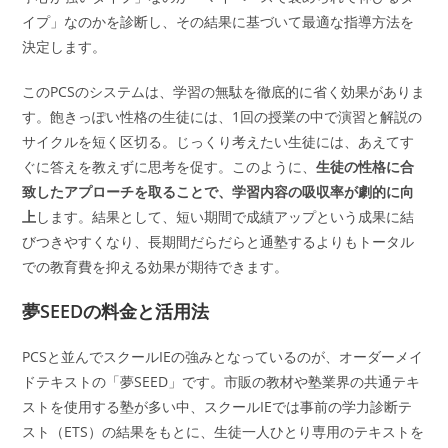
イプ」なのかを診断し、その結果に基づいて最適な指導方法を
決定します。
このPCSのシステムは、学習の無駄を徹底的に省く効果がありま
す。飽きっぽい性格の生徒には、1回の授業の中で演習と解説の
サイクルを短く区切る。じっくり考えたい生徒には、あえてす
ぐに答えを教えずに思考を促す。このように、
生徒の性格に合
致したアプローチを取ることで、学習内容の吸収率が劇的に向
上
します。結果として、短い期間で成績アップという成果に結
びつきやすくなり、長期間だらだらと通塾するよりもトータル
での教育費を抑える効果が期待できます。
夢SEEDの料金と活用法
PCSと並んでスクールIEの強みとなっているのが、オーダーメイ
ドテキストの「夢SEED」です。市販の教材や塾業界の共通テキ
ストを使用する塾が多い中、スクールIEでは事前の学力診断テ
スト（ETS）の結果をもとに、生徒一人ひとり専用のテキストを