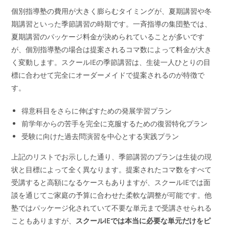
個別指導塾の費用が大きく膨らむタイミングが、夏期講習や冬
期講習といった季節講習の時期です。一斉指導の集団塾では、
夏期講習のパッケージ料金が決められていることが多いです
が、個別指導塾の場合は提案されるコマ数によって料金が大き
く変動します。スクールIEの季節講習は、生徒一人ひとりの目
標に合わせて完全にオーダーメイドで提案されるのが特徴で
す。
得意科目をさらに伸ばすための発展学習プラン
前学年からの苦手を完全に克服するための復習特化プラン
受験に向けた過去問演習を中心とする実践プラン
上記のリストでお示しした通り、季節講習のプランは生徒の現
状と目標によって全く異なります。提案されたコマ数をすべて
受講すると高額になるケースもありますが、スクールIEでは面
談を通じてご家庭の予算に合わせた柔軟な調整が可能です。他
塾ではパッケージ化されていて不要な単元まで受講させられる
こともありますが、
スクールIEでは本当に必要な単元だけをピ