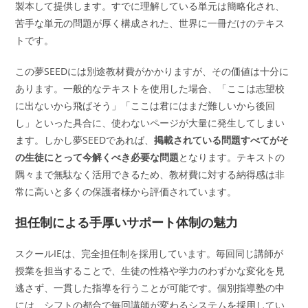
製本して提供します。すでに理解している単元は簡略化され、
苦手な単元の問題が厚く構成された、世界に一冊だけのテキス
トです。
この夢SEEDには別途教材費がかかりますが、その価値は十分に
あります。一般的なテキストを使用した場合、「ここは志望校
に出ないから飛ばそう」「ここは君にはまだ難しいから後回
し」といった具合に、使わないページが大量に発生してしまい
ます。しかし夢SEEDであれば、
掲載されている問題すべてがそ
の生徒にとって今解くべき必要な問題
となります。テキストの
隅々まで無駄なく活用できるため、教材費に対する納得感は非
常に高いと多くの保護者様から評価されています。
担任制による手厚いサポート体制の魅力
スクールIEは、完全担任制を採用しています。毎回同じ講師が
授業を担当することで、生徒の性格や学力のわずかな変化を見
逃さず、一貫した指導を行うことが可能です。個別指導塾の中
には、シフトの都合で毎回講師が変わるシステムを採用してい