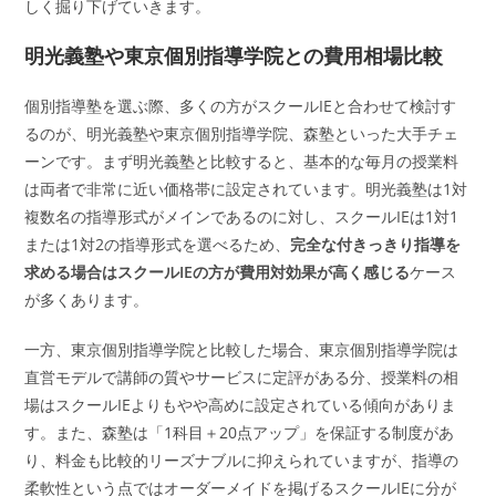
しく掘り下げていきます。
明光義塾や東京個別指導学院との費用相場比較
個別指導塾を選ぶ際、多くの方がスクールIEと合わせて検討す
るのが、明光義塾や東京個別指導学院、森塾といった大手チェ
ーンです。まず明光義塾と比較すると、基本的な毎月の授業料
は両者で非常に近い価格帯に設定されています。明光義塾は1対
複数名の指導形式がメインであるのに対し、スクールIEは1対1
または1対2の指導形式を選べるため、
完全な付きっきり指導を
求める場合はスクールIEの方が費用対効果が高く感じる
ケース
が多くあります。
一方、東京個別指導学院と比較した場合、東京個別指導学院は
直営モデルで講師の質やサービスに定評がある分、授業料の相
場はスクールIEよりもやや高めに設定されている傾向がありま
す。また、森塾は「1科目＋20点アップ」を保証する制度があ
り、料金も比較的リーズナブルに抑えられていますが、指導の
柔軟性という点ではオーダーメイドを掲げるスクールIEに分が