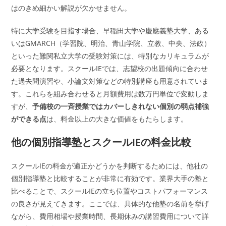
はのきめ細かい解説が欠かせません。
特に大学受験を目指す場合、早稲田大学や慶應義塾大学、ある
いはGMARCH（学習院、明治、青山学院、立教、中央、法政）
といった難関私立大学の受験対策には、特別なカリキュラムが
必要となります。スクールIEでは、志望校の出題傾向に合わせ
た過去問演習や、小論文対策などの特別講座も用意されていま
す。これらを組み合わせると月額費用は数万円単位で変動しま
すが、
予備校の一斉授業ではカバーしきれない個別の弱点補強
ができる点
は、料金以上の大きな価値をもたらします。
他の個別指導塾とスクールIEの料金比較
スクールIEの料金が適正かどうかを判断するためには、他社の
個別指導塾と比較することが非常に有効です。業界大手の塾と
比べることで、スクールIEの立ち位置やコストパフォーマンス
の良さが見えてきます。ここでは、具体的な他塾の名前を挙げ
ながら、費用相場や授業時間、長期休みの講習費用について詳