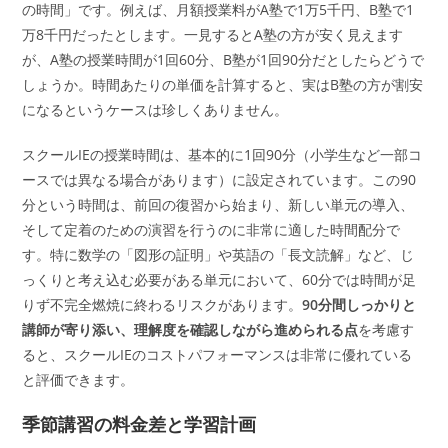
の時間」です。例えば、月額授業料がA塾で1万5千円、B塾で1
万8千円だったとします。一見するとA塾の方が安く見えます
が、A塾の授業時間が1回60分、B塾が1回90分だとしたらどうで
しょうか。時間あたりの単価を計算すると、実はB塾の方が割安
になるというケースは珍しくありません。
スクールIEの授業時間は、基本的に1回90分（小学生など一部コ
ースでは異なる場合があります）に設定されています。この90
分という時間は、前回の復習から始まり、新しい単元の導入、
そして定着のための演習を行うのに非常に適した時間配分で
す。特に数学の「図形の証明」や英語の「長文読解」など、じ
っくりと考え込む必要がある単元において、60分では時間が足
りず不完全燃焼に終わるリスクがあります。
90分間しっかりと
講師が寄り添い、理解度を確認しながら進められる点
を考慮す
ると、スクールIEのコストパフォーマンスは非常に優れている
と評価できます。
季節講習の料金差と学習計画