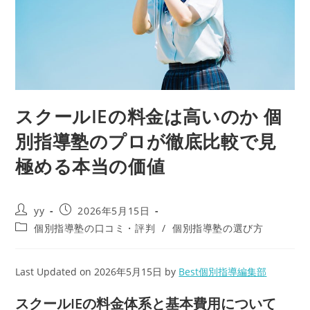
スクールIEの料金は高いのか 個
別指導塾のプロが徹底比較で見
極める本当の価値
投
投
yy
2026年5月15日
稿
稿
投
個別指導塾の口コミ・評判
/
個別指導塾の選び方
者:
公
稿
開
カ
日:
テ
Last Updated on 2026年5月15日 by
Best個別指導編集部
ゴ
リ
スクールIEの料金体系と基本費用について
ー: