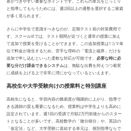
差がつきやすい重要なポイントです。これらの単元をじっくり
と指導してもらうためには、週2回以上の通塾を選択するご家庭
が多く見られます。
さらに中学生で意識すべきなのが、定期テスト前の対策費用で
す。スクールIEでは、テスト期間が近づくと通常の授業に加え
て追加で授業を受けることができます。この追加授業は1コマ単
位で料金が発生するため、苦手な理科の「電流と磁界」だけを
追加で申し込むといった柔軟な対応が可能です。
必要な時に必
要な分だけ課金できるシステム
は、無駄な出費を抑えつつ着実
に成績を上げる上で非常に理にかなっているといえます。
高校生や大学受験向けの授業料と特別講座
高校生になると、学習内容の難易度が飛躍的に上がり、指導で
きる講師の質も重要になるため、授業料は中学生よりも高めに
設定されています。週1回の受講で月額2万円前後からのスター
トとなることが多いです。高校数学の「微分積分」や、英語の
「仮定法」など、大学受験に直結する単元は、個別指導ならで