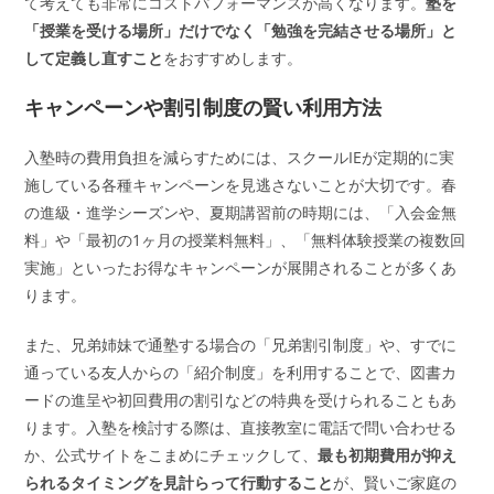
て考えても非常にコストパフォーマンスが高くなります。
塾を
「授業を受ける場所」だけでなく「勉強を完結させる場所」と
して定義し直すこと
をおすすめします。
キャンペーンや割引制度の賢い利用方法
入塾時の費用負担を減らすためには、スクールIEが定期的に実
施している各種キャンペーンを見逃さないことが大切です。春
の進級・進学シーズンや、夏期講習前の時期には、「入会金無
料」や「最初の1ヶ月の授業料無料」、「無料体験授業の複数回
実施」といったお得なキャンペーンが展開されることが多くあ
ります。
また、兄弟姉妹で通塾する場合の「兄弟割引制度」や、すでに
通っている友人からの「紹介制度」を利用することで、図書カ
ードの進呈や初回費用の割引などの特典を受けられることもあ
ります。入塾を検討する際は、直接教室に電話で問い合わせる
か、公式サイトをこまめにチェックして、
最も初期費用が抑え
られるタイミングを見計らって行動すること
が、賢いご家庭の