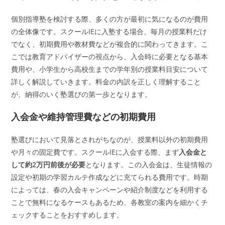
個別指導塾を検討する際、多くの方が最初に気になるのが費用
の全体像です。スクールIEに入塾する場合、毎月の授業料だけ
でなく、初期費用や教材費などが複合的に関わってきます。こ
こでは教育アドバイザーの視点から、入会時に必要となる基本
費用や、小学生から高校生までの学年別の授業料目安について
詳しく解説していきます。料金の内訳を正しく理解すること
が、納得のいく塾選びの第一歩となります。
入会金や維持管理費などの初期費用
塾選びにおいて見落とされがちなのが、授業料以外の初期費用
や月々の固定費です。スクールIEに入会する際、まず
入会金と
して約2万円前後が必要
となります。この入会金は、生徒情報の
設定や初期の学習カルテ作成などに充てられる費用です。時期
によっては、春の入会キャンペーンや紹介制度などを利用する
ことで無料になるケースもあるため、各教室の案内を細かくチ
ェックすることをおすすめします。