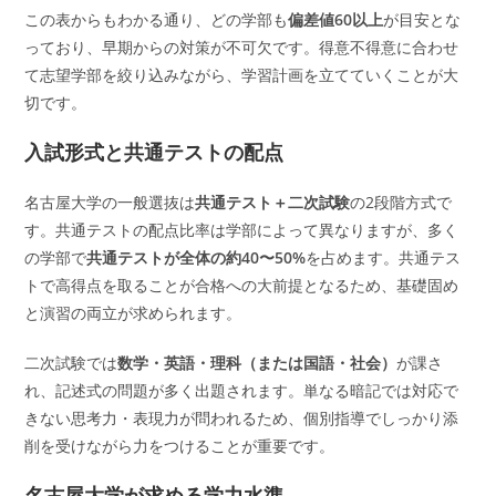
この表からもわかる通り、どの学部も
偏差値60以上
が目安とな
っており、早期からの対策が不可欠です。得意不得意に合わせ
て志望学部を絞り込みながら、学習計画を立てていくことが大
切です。
入試形式と共通テストの配点
名古屋大学の一般選抜は
共通テスト＋二次試験
の2段階方式で
す。共通テストの配点比率は学部によって異なりますが、多く
の学部で
共通テストが全体の約40〜50%
を占めます。共通テス
トで高得点を取ることが合格への大前提となるため、基礎固め
と演習の両立が求められます。
二次試験では
数学・英語・理科（または国語・社会）
が課さ
れ、記述式の問題が多く出題されます。単なる暗記では対応で
きない思考力・表現力が問われるため、個別指導でしっかり添
削を受けながら力をつけることが重要です。
名古屋大学が求める学力水準