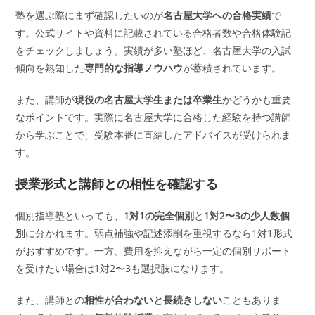
塾を選ぶ際にまず確認したいのが
名古屋大学への合格実績
で
す。公式サイトや資料に記載されている合格者数や合格体験記
をチェックしましょう。実績が多い塾ほど、名古屋大学の入試
傾向を熟知した
専門的な指導ノウハウ
が蓄積されています。
また、講師が
現役の名古屋大学生または卒業生
かどうかも重要
なポイントです。実際に名古屋大学に合格した経験を持つ講師
から学ぶことで、受験本番に直結したアドバイスが受けられま
す。
授業形式と講師との相性を確認する
個別指導塾といっても、
1対1の完全個別
と
1対2〜3の少人数個
別
に分かれます。弱点補強や記述添削を重視するなら1対1形式
がおすすめです。一方、費用を抑えながら一定の個別サポート
を受けたい場合は1対2〜3も選択肢になります。
また、講師との
相性が合わないと長続きしない
こともありま