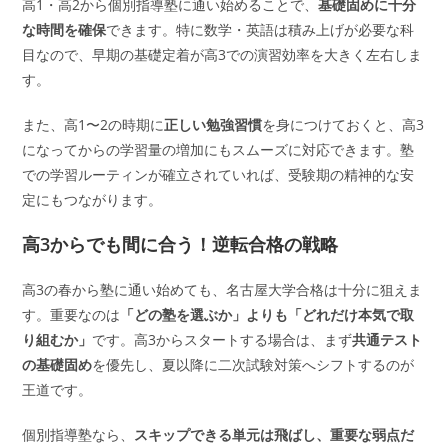
高1・高2から個別指導塾に通い始めることで、
基礎固めに十分
な時間を確保
できます。特に数学・英語は積み上げが必要な科
目なので、早期の基礎定着が高3での演習効率を大きく左右しま
す。
また、高1〜2の時期に
正しい勉強習慣
を身につけておくと、高3
になってからの学習量の増加にもスムーズに対応できます。塾
での学習ルーティンが確立されていれば、受験期の精神的な安
定にもつながります。
高3からでも間に合う！逆転合格の戦略
高3の春から塾に通い始めても、名古屋大学合格は十分に狙えま
す。重要なのは
「どの塾を選ぶか」よりも「どれだけ本気で取
り組むか」
です。高3からスタートする場合は、まず
共通テスト
の基礎固め
を優先し、夏以降に二次試験対策へシフトするのが
王道です。
個別指導塾なら、
スキップできる単元は飛ばし、重要な弱点だ