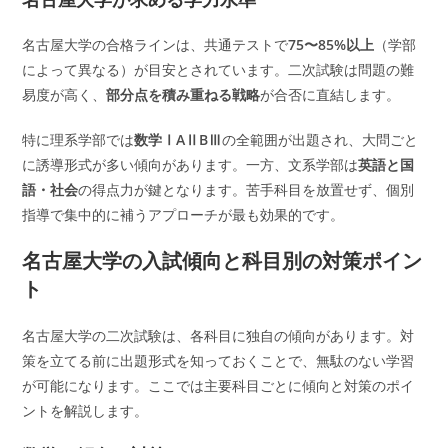
名古屋大学の合格ラインは、共通テストで
75〜85%以上
（学部
によって異なる）が目安とされています。二次試験は問題の難
易度が高く、
部分点を積み重ねる戦略
が合否に直結します。
特に理系学部では
数学ⅠAⅡBⅢ
の全範囲が出題され、大問ごと
に誘導形式が多い傾向があります。一方、文系学部は
英語と国
語・社会
の得点力が鍵となります。苦手科目を放置せず、個別
指導で集中的に補うアプローチが最も効果的です。
名古屋大学の入試傾向と科目別の対策ポイン
ト
名古屋大学の二次試験は、各科目に独自の傾向があります。対
策を立てる前に出題形式を知っておくことで、無駄のない学習
が可能になります。ここでは主要科目ごとに傾向と対策のポイ
ントを解説します。