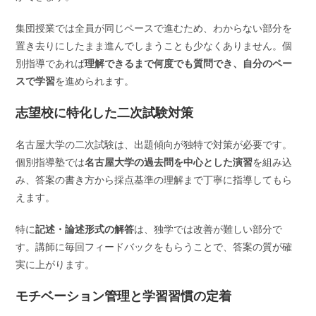
集団授業では全員が同じペースで進むため、わからない部分を
置き去りにしたまま進んでしまうことも少なくありません。個
別指導であれば
理解できるまで何度でも質問でき、自分のペー
スで学習
を進められます。
志望校に特化した二次試験対策
名古屋大学の二次試験は、出題傾向が独特で対策が必要です。
個別指導塾では
名古屋大学の過去問を中心とした演習
を組み込
み、答案の書き方から採点基準の理解まで丁寧に指導してもら
えます。
特に
記述・論述形式の解答
は、独学では改善が難しい部分で
す。講師に毎回フィードバックをもらうことで、答案の質が確
実に上がります。
モチベーション管理と学習習慣の定着