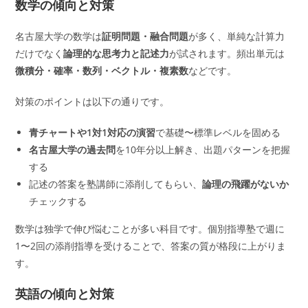
数学の傾向と対策
名古屋大学の数学は
証明問題・融合問題
が多く、単純な計算力
だけでなく
論理的な思考力と記述力
が試されます。頻出単元は
微積分・確率・数列・ベクトル・複素数
などです。
対策のポイントは以下の通りです。
青チャートや1対1対応の演習
で基礎〜標準レベルを固める
名古屋大学の過去問
を10年分以上解き、出題パターンを把握
する
記述の答案を塾講師に添削してもらい、
論理の飛躍がないか
チェックする
数学は独学で伸び悩むことが多い科目です。個別指導塾で週に
1〜2回の添削指導を受けることで、答案の質が格段に上がりま
す。
英語の傾向と対策