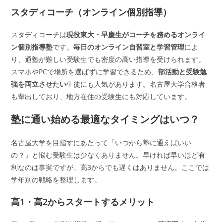
スタディコーチ（オンライン個別指導）
スタディコーチは
現役東大・早慶生がコーチを務めるオンライ
ン個別指導塾
です。
毎日のオンライン自習室と学習管理
によ
り、通塾が難しい受験生でも密度の高い指導を受けられます。
スマホやPCで場所を選ばずに学習できるため、
部活動と受験勉
強を両立させたい
生徒にも人気があります。名古屋大学合格者
も輩出しており、地方在住の受験生にも対応しています。
塾に通い始める最適なタイミングはいつ？
名古屋大学を目指すにあたって「いつから塾に通えばいい
の？」と悩む受験生は少なくありません。早ければ早いほど有
利なのは事実ですが、高3からでも遅くはありません。ここでは
学年別の戦略を整理します。
高1・高2からスタートするメリット