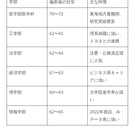
学部
偏差値の目安
主な特徴
医学部医学科
70〜72
東海地方最難関、
研究実績豊富
工学部
62〜65
理系就職に強い、
トヨタとの連携
法学部
62〜64
法曹・公務員志望
に人気
経済学部
61〜63
ビジネス系キャリ
アに強い
理学部
60〜63
大学院進学率が高
い
情報学部
62〜65
2022年新設、AI・
データ系に強い