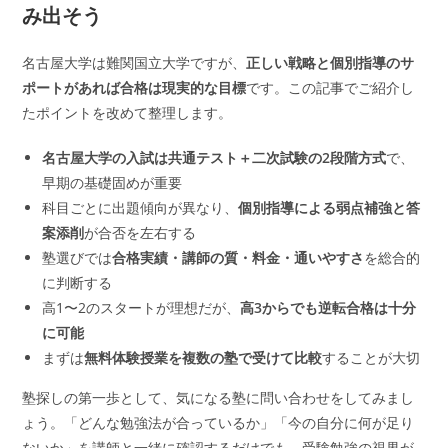
み出そう
名古屋大学は難関国立大学ですが、
正しい戦略と個別指導のサ
ポートがあれば合格は現実的な目標
です。この記事でご紹介し
たポイントを改めて整理します。
名古屋大学の入試は共通テスト＋二次試験の2段階方式
で、
早期の基礎固めが重要
科目ごとに出題傾向が異なり、
個別指導による弱点補強と答
案添削
が合否を左右する
塾選びでは
合格実績・講師の質・料金・通いやすさ
を総合的
に判断する
高1〜2のスタートが理想だが、
高3からでも逆転合格は十分
に可能
まずは
無料体験授業を複数の塾で受けて比較
することが大切
塾探しの第一歩として、気になる塾に問い合わせをしてみまし
ょう。「どんな勉強法が合っているか」「今の自分に何が足り
ないか」を講師と一緒に確認するだけでも、受験勉強の視界が