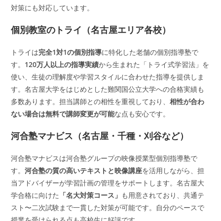
対策にも対応しています。
個別教室のトライ（名古屋エリア各校）
トライは
完全1対1の個別指導
に特化した老舗の個別指導塾で
す。
120万人以上の指導実績
から生まれた「トライ式学習法」を
使い、生徒の理解度や学習スタイルに合わせた指導を提供しま
す。名古屋大学をはじめとした難関国公立大学への合格実績も
多数あります。担当講師との相性を重視しており、
相性が合わ
ない場合は無料で講師変更が可能
な点も安心です。
河合塾マナビス（名古屋・千種・刈谷など）
河合塾マナビスは河合塾グループの映像授業型個別指導塾で
す。
河合塾の質の高いテキストと映像講座
を活用しながら、担
当アドバイザーが学習計画の管理をサポートします。名古屋大
学合格に向けた
「名大対策コース」
も用意されており、共通テ
スト〜二次試験まで一貫した対策が可能です。自分のペースで
授業を受けられる点も高校生に好評です。