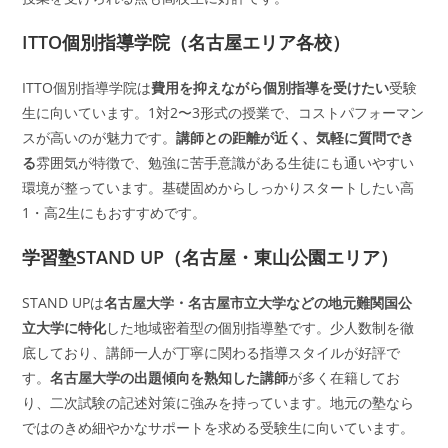
ITTO個別指導学院（名古屋エリア各校）
ITTO個別指導学院は
費用を抑えながら個別指導を受けたい
受験
生に向いています。1対2〜3形式の授業で、コストパフォーマン
スが高いのが魅力です。
講師との距離が近く、気軽に質問でき
る
雰囲気が特徴で、勉強に苦手意識がある生徒にも通いやすい
環境が整っています。基礎固めからしっかりスタートしたい高
1・高2生にもおすすめです。
学習塾STAND UP（名古屋・東山公園エリア）
STAND UPは
名古屋大学・名古屋市立大学などの地元難関国公
立大学に特化
した地域密着型の個別指導塾です。少人数制を徹
底しており、講師一人が丁寧に関わる指導スタイルが好評で
す。
名古屋大学の出題傾向を熟知した講師
が多く在籍してお
り、二次試験の記述対策に強みを持っています。地元の塾なら
ではのきめ細やかなサポートを求める受験生に向いています。