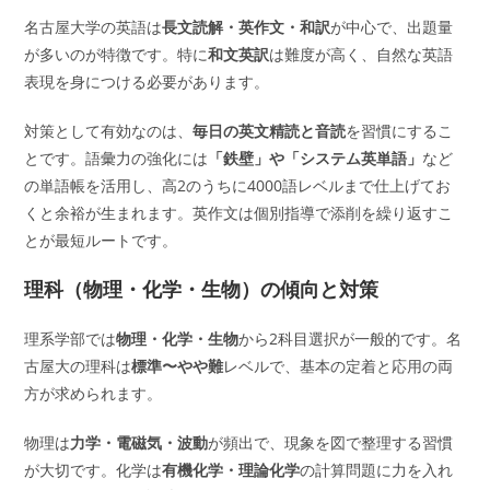
名古屋大学の英語は
長文読解・英作文・和訳
が中心で、出題量
が多いのが特徴です。特に
和文英訳
は難度が高く、自然な英語
表現を身につける必要があります。
対策として有効なのは、
毎日の英文精読と音読
を習慣にするこ
とです。語彙力の強化には
「鉄壁」や「システム英単語」
など
の単語帳を活用し、高2のうちに4000語レベルまで仕上げてお
くと余裕が生まれます。英作文は個別指導で添削を繰り返すこ
とが最短ルートです。
理科（物理・化学・生物）の傾向と対策
理系学部では
物理・化学・生物
から2科目選択が一般的です。名
古屋大の理科は
標準〜やや難
レベルで、基本の定着と応用の両
方が求められます。
物理は
力学・電磁気・波動
が頻出で、現象を図で整理する習慣
が大切です。化学は
有機化学・理論化学
の計算問題に力を入れ