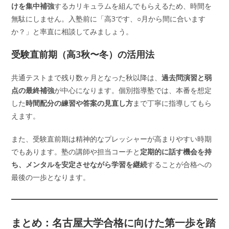
けを集中補強
するカリキュラムを組んでもらえるため、時間を
無駄にしません。入塾前に「高3です、○月から間に合います
か？」と率直に相談してみましょう。
受験直前期（高3秋〜冬）の活用法
共通テストまで残り数ヶ月となった秋以降は、
過去問演習と弱
点の最終補強
が中心になります。個別指導塾では、本番を想定
した
時間配分の練習や答案の見直し方
まで丁寧に指導してもら
えます。
また、受験直前期は精神的なプレッシャーが高まりやすい時期
でもあります。塾の講師や担当コーチと
定期的に話す機会を持
ち、メンタルを安定させながら学習を継続
することが合格への
最後の一歩となります。
まとめ：名古屋大学合格に向けた第一歩を踏