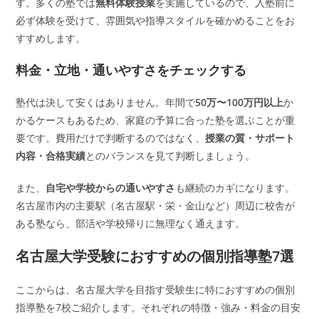
す。多くの塾では
無料体験授業
を実施しているので、入塾前に
必ず体験を受けて、雰囲気や指導スタイルを確かめることをお
すすめします。
料金・立地・通いやすさをチェックする
塾代は決して安くはありません。年間で
50万〜100万円以上
か
かるケースもあるため、家庭の予算に合った塾を選ぶことが重
要です。費用だけで判断するのではなく、
授業の質・サポート
内容・合格実績
とのバランスを見て判断しましょう。
また、
自宅や学校からの通いやすさ
も継続のカギになります。
名古屋市内の主要駅（名古屋駅・栄・金山など）周辺に校舎が
ある塾なら、部活や学校帰りに無理なく通えます。
名古屋大学受験におすすめの個別指導塾7選
ここからは、名古屋大学を目指す受験生に特におすすめの個別
指導塾を7校ご紹介します。それぞれの特徴・強み・料金の目安