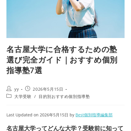
名古屋大学に合格するための塾
選び完全ガイド｜おすすめ個別
指導塾7選
投
投
yy
2026年5月15日
稿
稿
投
大学受験
/
目的別おすすめ個別指導塾
者:
公
稿
開
カ
日:
テ
Last Updated on 2026年5月15日 by
Best個別指導編集部
ゴ
リ
名古屋大学ってどんな大学？受験前に知って
ー: