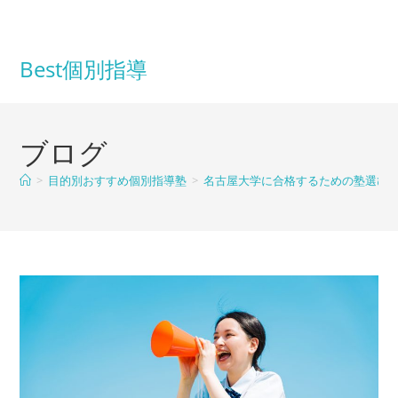
コ
ン
テ
Best個別指導
ン
ツ
へ
ブログ
ス
キ
>
目的別おすすめ個別指導塾
>
名古屋大学に合格するための塾選び完
ッ
プ