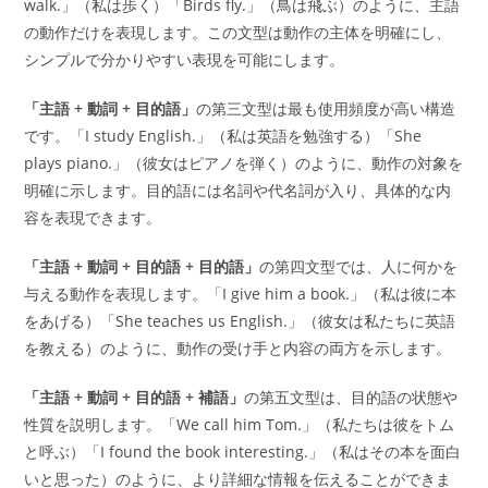
walk.」（私は歩く）「Birds fly.」（鳥は飛ぶ）のように、主語
の動作だけを表現します。この文型は動作の主体を明確にし、
シンプルで分かりやすい表現を可能にします。
「主語 + 動詞 + 目的語」
の第三文型は最も使用頻度が高い構造
です。「I study English.」（私は英語を勉強する）「She
plays piano.」（彼女はピアノを弾く）のように、動作の対象を
明確に示します。目的語には名詞や代名詞が入り、具体的な内
容を表現できます。
「主語 + 動詞 + 目的語 + 目的語」
の第四文型では、人に何かを
与える動作を表現します。「I give him a book.」（私は彼に本
をあげる）「She teaches us English.」（彼女は私たちに英語
を教える）のように、動作の受け手と内容の両方を示します。
「主語 + 動詞 + 目的語 + 補語」
の第五文型は、目的語の状態や
性質を説明します。「We call him Tom.」（私たちは彼をトム
と呼ぶ）「I found the book interesting.」（私はその本を面白
いと思った）のように、より詳細な情報を伝えることができま