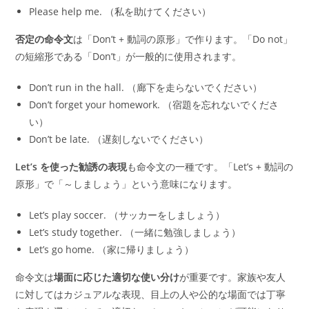
Please help me. （私を助けてください）
否定の命令文
は「Don’t + 動詞の原形」で作ります。「Do not」
の短縮形である「Don’t」が一般的に使用されます。
Don’t run in the hall. （廊下を走らないでください）
Don’t forget your homework. （宿題を忘れないでくださ
い）
Don’t be late. （遅刻しないでください）
Let’s を使った勧誘の表現
も命令文の一種です。「Let’s + 動詞の
原形」で「～しましょう」という意味になります。
Let’s play soccer. （サッカーをしましょう）
Let’s study together. （一緒に勉強しましょう）
Let’s go home. （家に帰りましょう）
命令文は
場面に応じた適切な使い分け
が重要です。家族や友人
に対してはカジュアルな表現、目上の人や公的な場面では丁寧