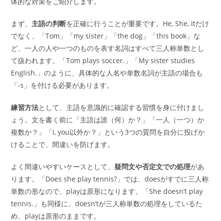
体的な対策をご紹介します。
まず、
主語の判断
を正確に行うことが重要です。He, She, Itだけ
でなく、「Tom」「my sister」「the dog」「this book」な
ど、一人の人や一つのものを表す名詞はすべて三人称単数とし
て扱われます。「Tom plays soccer.」「My sister studies
English.」のように、具体的な人名や単数名詞が主語の場合も
「-s」を付ける必要があります。
練習方法
として、主語を意識的に確認する習慣を身に付けまし
ょう。文を書く前に「主語は誰（何）か？」「一人（一つ）か
複数か？」「I, you以外か？」という3つの質問を自分に投げか
けることで、間違いを防げます。
よく間違いやすいケースとして、
疑問文や否定文での処理
があ
ります。「Does she play tennis?」では、doesがすでに三人称
単数の形なので、playは原形になります。「She doesn’t play
tennis.」も同様に、doesn’tが三人称単数の処理をしているた
め、playは原形のままです。