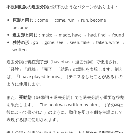
不規則動詞の過去分詞
は以下のようなパターンがあります：
原形と同じ
：come → come, run → run, become →
become
過去形と同じ
：make → made, have → had, find → found
独特の形
：go → gone, see → seen, take → taken, write →
written
過去分詞は
現在完了形
（have/has + 過去分詞）で使用され、
「経験」「継続」「完了」「結果」の意味を表現します。例え
ば、「I have played tennis.」（テニスをしたことがある）の
ように使用します。
また、
受動態
（be動詞 + 過去分詞）でも過去分詞が重要な役割
を果たします。「The book was written by him.」（その本は
彼によって書かれた）のように、動作を受ける側を主語にして
表現する際に使用されます。
過去分詞を効率的に覚えるためには、
よく使われる動詞の三つ