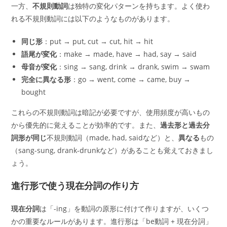
一方、
不規則動詞
は独特の変化パターンを持ちます。よく使わ
れる不規則動詞には以下のようなものがあります。
同じ形
：put → put, cut → cut, hit → hit
語尾が変化
：make → made, have → had, say → said
母音が変化
：sing → sang, drink → drank, swim → swam
完全に異なる形
：go → went, come → came, buy →
bought
これらの不規則動詞は暗記が必要ですが、使用頻度が高いもの
から優先的に覚えることが効率的です。また、
過去形と過去分
詞形が同じ
不規則動詞（made, had, saidなど）と、
異なる
もの
（sang-sung, drank-drunkなど）があることも覚えておきまし
ょう。
進行形で使う現在分詞の作り方
現在分詞
は「-ing」を動詞の原形に付けて作りますが、いくつ
かの重要なルールがあります。進行形は「be動詞 + 現在分詞」