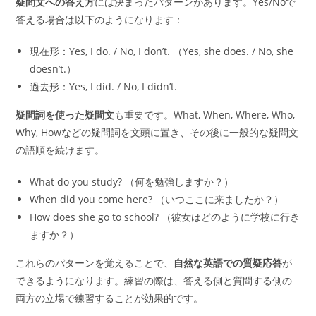
疑問文への答え方
には決まったパターンがあります。Yes/Noで
答える場合は以下のようになります：
現在形：Yes, I do. / No, I don’t. （Yes, she does. / No, she
doesn’t.）
過去形：Yes, I did. / No, I didn’t.
疑問詞を使った疑問文
も重要です。What, When, Where, Who,
Why, Howなどの疑問詞を文頭に置き、その後に一般的な疑問文
の語順を続けます。
What do you study? （何を勉強しますか？）
When did you come here? （いつここに来ましたか？）
How does she go to school? （彼女はどのように学校に行き
ますか？）
これらのパターンを覚えることで、
自然な英語での質疑応答
が
できるようになります。練習の際は、答える側と質問する側の
両方の立場で練習することが効果的です。