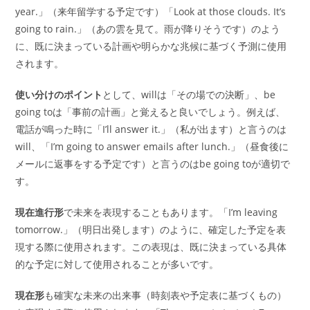
year.」（来年留学する予定です）「Look at those clouds. It’s
going to rain.」（あの雲を見て。雨が降りそうです）のよう
に、既に決まっている計画や明らかな兆候に基づく予測に使用
されます。
使い分けのポイント
として、willは「その場での決断」、be
going toは「事前の計画」と覚えると良いでしょう。例えば、
電話が鳴った時に「I’ll answer it.」（私が出ます）と言うのは
will、「I’m going to answer emails after lunch.」（昼食後に
メールに返事をする予定です）と言うのはbe going toが適切で
す。
現在進行形
で未来を表現することもあります。「I’m leaving
tomorrow.」（明日出発します）のように、確定した予定を表
現する際に使用されます。この表現は、既に決まっている具体
的な予定に対して使用されることが多いです。
現在形
も確実な未来の出来事（時刻表や予定表に基づくもの）