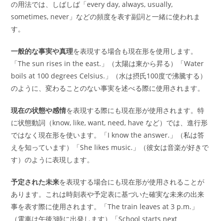
の用法では、しばしば「every day, always, usually,
sometimes, never」などの頻度を表す副詞と一緒に使われま
す。
一般的な事実や真理
を表現する場合も現在形を使用します。
「The sun rises in the east.」（太陽は東から昇る）「Water
boils at 100 degrees Celsius.」（水は摂氏100度で沸騰する）
のように、変わることのない事実を述べる際に使用されます。
現在の状態や感情
を表現する際にも現在形が使用されます。特
に状態動詞（know, like, want, need, have など）では、進行形
ではなく現在形を使います。「I know the answer.」（私は答
えを知っています）「She likes music.」（彼女は音楽が好きで
す）のように表現します。
予定された未来
を表現する場合にも現在形が使用されることが
あります。これは時刻表や予定表に基づいた確実な未来の出来
事を表す際に使用されます。「The train leaves at 3 p.m.」
（電車は午後3時に出発します）「School starts next