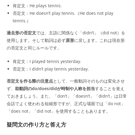
肯定文：He plays tennis.
否定文：He doesn’t play tennis.（He does not play
tennis.）
過去形の否定文
では、主語に関係なく「didn’t」（did not）を
使用します。そして動詞は必ず
原形
に戻します。これは現在形
の否定文と同じルールです。
肯定文：I played tennis yesterday.
否定文：I didn’t play tennis yesterday.
否定文を作る際の注意点
として、一般動詞そのものは変化させ
ず、
助動詞のdo/does/didが時制や人称を担当
することを覚え
ておきましょう。また、「don’t」「doesn’t」「didn’t」は日常
会話でよく使われる短縮形ですが、正式な場面では「do not」
「does not」「did not」を使用することもあります。
疑問文の作り方と答え方