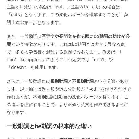
主語がI（私）の場合は「eat」、主語がHe（彼）の場合は
「eats」となります。この変化パターンを理解することが、英
語上達の第一歩となります。
また、一般動詞は
否定文や疑問文を作る際にdo動詞の助けが必
要
という特徴があります。これはbe動詞とは大きく異なる点
で、多くの学習者が混乱する原因でもあります。例えば「I
don’t like apples.」のように、否定文では「don’t」や
「doesn’t」を使用します。
さらに、一般動詞には
規則動詞と不規則動詞
という分類があり
ます。規則動詞は過去形や過去分詞形が「-ed」を付けるだけで
作れますが、不規則動詞は独自の変化パターンを持ちます。こ
の違いを理解することで、より正確な英文を作成できるように
なります。
一般動詞とbe動詞の根本的な違い