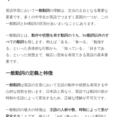
英語学習において
一般動詞
の理解は、文法の土台となる重要な
要素です。多くの中学生が英語でつまずく原因の一つが、この
一般動詞とbe動詞の区別があいまいなことにあります。
一般動詞とは、
動作や状態を表す動詞のうち、be動詞以外のす
べての動詞
を指します。例えば「走る」「食べる」「勉強す
る」といった具体的な行動から、「知っている」「好きであ
る」といった状態まで、幅広い意味を表現できる英語の基本要
素です。
一般動詞の定義と特徴
一般動詞
は英語の文章において主語の動作や状態を表現する中
心的な役割を担います。日本語と異なり、英語では動詞の形が
時制や主語によって変化するため、正確な理解が不可欠です。
一般動詞の最大の特徴は、
主語の人称や数、時制によって形が
変化する
ことです。例えば、「eat（食べる）」という動詞は、