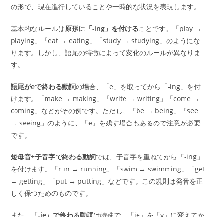
の形で、現在進行していることや一時的な状況を表現します。
基本的なルールは
原形に「-ing」を付ける
ことです。「play →
playing」「eat → eating」「study → studying」のようにな
ります。しかし、語尾の特徴によって変化のルールが異なりま
す。
語尾がeで終わる動詞
の場合、「e」を取ってから「-ing」を付
けます。「make → making」「write → writing」「come →
coming」などがその例です。ただし、「be → being」「see
→ seeing」のように、「e」を残す場合もあるので注意が必要
です。
短母音+子音字で終わる動詞
では、子音字を重ねてから「-ing」
を付けます。「run → running」「swim → swimming」「get
→ getting」「put → putting」などです。この規則は発音を正
しく保つためのものです。
また、
「-ie」で終わる動詞
は特殊で、「ie」を「y」に変えてか