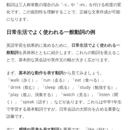
動詞は三人称単数の場合のみ「-s」や「-es」を付ける程度の変
化です。この規則性を理解することで、正確な文章作成が可能
になります。
日常生活でよく使われる一般動詞の例
英語学習を効果的に進めるために、
日常生活でよく使われる一
般動詞
を具体例とともに紹介します。これらの動詞を覚えるこ
とで、基本的な英会話や英作文の幅が大きく広がります。
まず、
基本的な動作を表す動詞
から見てみましょう。
「walk（歩く）」「run（走る）」「eat（食べる）」
「drink（飲む）」「sleep（眠る）」「study（勉強する）」
「play（遊ぶ、演奏する）」「watch（見る）」「listen（聞
く）」「speak（話す）」などがあります。これらは中学1年生
で学習する基本動詞ですが、日常会話の大部分を占める重要な
語彙です。
次に、
感情や思考を表す動詞
も重要です。「like（好む）」