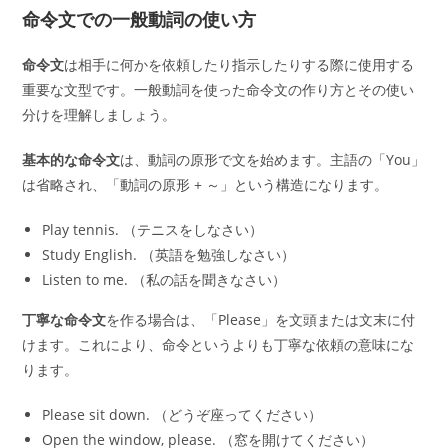
命令文での一般動詞の使い方
命令文
は相手に何かを依頼したり指示したりする際に使用する
重要な文型です。一般動詞を使った命令文の作り方とその使い
分けを理解しましょう。
基本的な命令文
は、動詞の原形で文を始めます。主語の「You」
は省略され、「動詞の原形 + ～」という構造になります。
Play tennis. （テニスをしなさい）
Study English. （英語を勉強しなさい）
Listen to me. （私の話を聞きなさい）
丁寧な命令文
を作る場合は、「Please」を文頭または文末に付
けます。これにより、命令というよりも丁寧な依頼の意味にな
ります。
Please sit down. （どうぞ座ってください）
Open the window, please. （窓を開けてください）