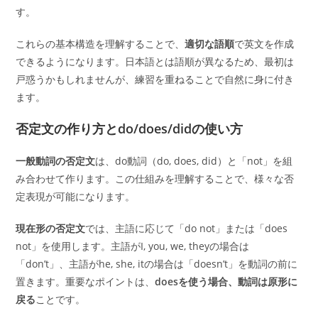
す。
これらの基本構造を理解することで、
適切な語順
で英文を作成
できるようになります。日本語とは語順が異なるため、最初は
戸惑うかもしれませんが、練習を重ねることで自然に身に付き
ます。
否定文の作り方とdo/does/didの使い方
一般動詞の否定文
は、do動詞（do, does, did）と「not」を組
み合わせて作ります。この仕組みを理解することで、様々な否
定表現が可能になります。
現在形の否定文
では、主語に応じて「do not」または「does
not」を使用します。主語がI, you, we, theyの場合は
「don’t」、主語がhe, she, itの場合は「doesn’t」を動詞の前に
置きます。重要なポイントは、
doesを使う場合、動詞は原形に
戻る
ことです。