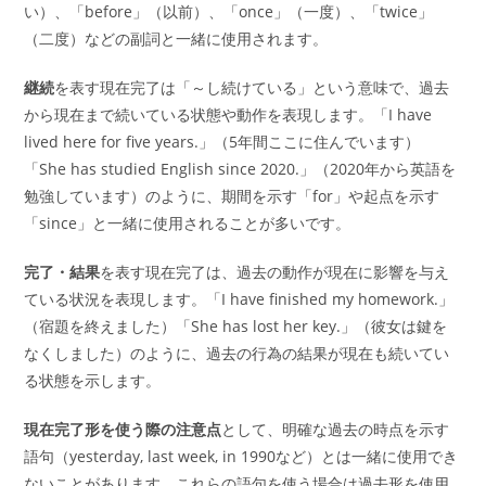
い）、「before」（以前）、「once」（一度）、「twice」
（二度）などの副詞と一緒に使用されます。
継続
を表す現在完了は「～し続けている」という意味で、過去
から現在まで続いている状態や動作を表現します。「I have
lived here for five years.」（5年間ここに住んでいます）
「She has studied English since 2020.」（2020年から英語を
勉強しています）のように、期間を示す「for」や起点を示す
「since」と一緒に使用されることが多いです。
完了・結果
を表す現在完了は、過去の動作が現在に影響を与え
ている状況を表現します。「I have finished my homework.」
（宿題を終えました）「She has lost her key.」（彼女は鍵を
なくしました）のように、過去の行為の結果が現在も続いてい
る状態を示します。
現在完了形を使う際の注意点
として、明確な過去の時点を示す
語句（yesterday, last week, in 1990など）とは一緒に使用でき
ないことがあります。これらの語句を使う場合は過去形を使用