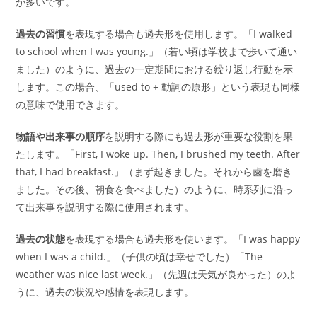
が多いです。
過去の習慣
を表現する場合も過去形を使用します。「I walked
to school when I was young.」（若い頃は学校まで歩いて通い
ました）のように、過去の一定期間における繰り返し行動を示
します。この場合、「used to + 動詞の原形」という表現も同様
の意味で使用できます。
物語や出来事の順序
を説明する際にも過去形が重要な役割を果
たします。「First, I woke up. Then, I brushed my teeth. After
that, I had breakfast.」（まず起きました。それから歯を磨き
ました。その後、朝食を食べました）のように、時系列に沿っ
て出来事を説明する際に使用されます。
過去の状態
を表現する場合も過去形を使います。「I was happy
when I was a child.」（子供の頃は幸せでした）「The
weather was nice last week.」（先週は天気が良かった）のよ
うに、過去の状況や感情を表現します。