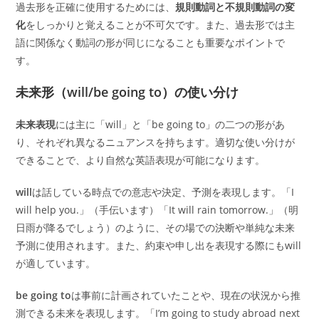
過去形を正確に使用するためには、
規則動詞と不規則動詞の変
化
をしっかりと覚えることが不可欠です。また、過去形では主
語に関係なく動詞の形が同じになることも重要なポイントで
す。
未来形（will/be going to）の使い分け
未来表現
には主に「will」と「be going to」の二つの形があ
り、それぞれ異なるニュアンスを持ちます。適切な使い分けが
できることで、より自然な英語表現が可能になります。
will
は話している時点での意志や決定、予測を表現します。「I
will help you.」（手伝います）「It will rain tomorrow.」（明
日雨が降るでしょう）のように、その場での決断や単純な未来
予測に使用されます。また、約束や申し出を表現する際にもwill
が適しています。
be going to
は事前に計画されていたことや、現在の状況から推
測できる未来を表現します。「I’m going to study abroad next