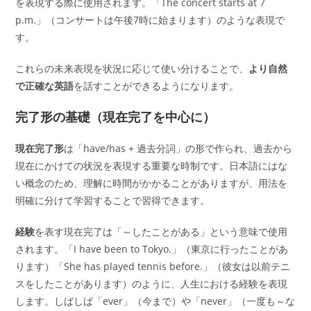
を表現する際に使用されます。「The concert starts at 7
p.m.」（コンサートは午後7時に始まります）のような表現で
す。
これらの未来表現を状況に応じて使い分けることで、
より自然
で正確な英語
を話すことができるようになります。
完了形の基礎（現在完了を中心に）
現在完了形
は「have/has + 過去分詞」の形で作られ、過去から
現在にかけての状況を表現する重要な時制です。日本語にはな
い概念のため、理解に時間がかかることがありますが、用法を
明確に分けて学習することで習得できます。
経験
を表す現在完了は「～したことがある」という意味で使用
されます。「I have been to Tokyo.」（東京に行ったことがあ
ります）「She has played tennis before.」（彼女は以前テニ
スをしたことがあります）のように、人生における経験を表現
します。しばしば「ever」（今まで）や「never」（一度も～な