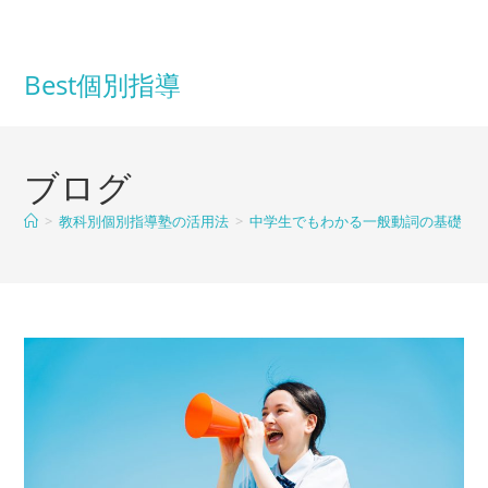
コ
ン
テ
Best個別指導
ン
ツ
へ
ブログ
ス
キ
>
教科別個別指導塾の活用法
>
中学生でもわかる一般動詞の基礎！b
ッ
プ