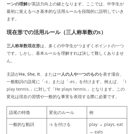
ーンの理解
が英語力向上の鍵となります。ここでは、中学生が
最初に覚えるべき基本的な活用ルールを段階的に説明していき
ます。
現在形での活用ルール（三人称単数のs）
三人称単数現在形
は、多くの中学生がつまずくポイントの一つ
です。しかし、基本ルールを理解すれば決して難しくありませ
ん。
主語が
He, She, It
、または
一人の人や一つのもの
を表す場合、
一般動詞の語尾に「-s」または「-es」を付けます。例えば、「I
play tennis.」に対して「He plays tennis.」となります。この
変化は現在の習慣や一般的な事実を表現する際に必要です。
語尾の特徴
変化のルール
例
一般的な動詞
-s を付ける
play → plays, eat
→ eats