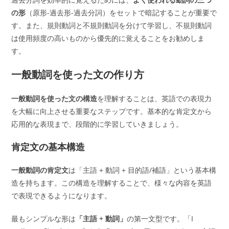
の形
（原形-過去形-過去分詞）をセットで暗記することが重要で
す。また、規則動詞と不規則動詞を分けて学習し、不規則動詞
は使用頻度の高いものから優先的に覚えることをお勧めしま
す。
一般動詞を使った文の作り方
一般動詞を使った文の構造
を理解することは、英語での表現力
を大幅に向上させる重要なステップです。基本的な肯定文から
応用的な表現まで、段階的に学習していきましょう。
肯定文の基本構造
一般動詞の肯定文
は「主語 + 動詞 + 目的語/補語」という基本構
造を持ちます。この構造を理解することで、様々な内容を英語
で表現できるようになります。
最もシンプルな形は
「主語 + 動詞」
の第一文型です。「I