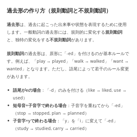
過去形の作り方（規則動詞と不規則動詞）
過去形
は、過去に起こった出来事や状態を表現するために使用
します。一般動詞の過去形には、規則的に変化する
規則動詞
と、独特の変化をする
不規則動詞
があります。
規則動詞
の過去形は、原形に「-ed」を付けるのが基本ルールで
す。例えば、「play → played」「walk → walked」「want →
wanted」となります。ただし、語尾によって若干のルール変更
があります。
語尾がeの場合
：「-d」のみを付ける（like → liked, use →
used）
短母音+子音字で終わる場合
：子音字を重ねてから「-ed」
（stop → stopped, plan → planned）
子音字+yで終わる場合
：「y」を「i」に変えて「-ed」
（study → studied, carry → carried）