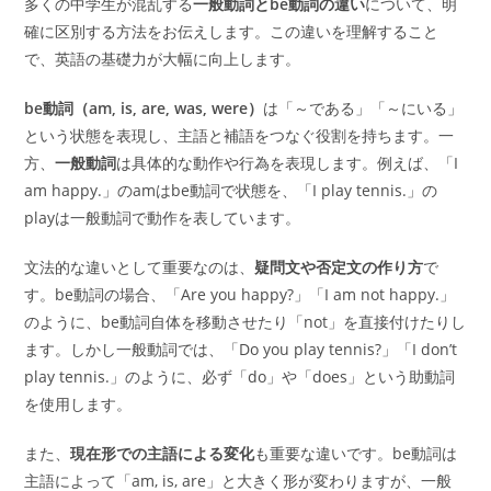
多くの中学生が混乱する
一般動詞とbe動詞の違い
について、明
確に区別する方法をお伝えします。この違いを理解すること
で、英語の基礎力が大幅に向上します。
be動詞（am, is, are, was, were）
は「～である」「～にいる」
という状態を表現し、主語と補語をつなぐ役割を持ちます。一
方、
一般動詞
は具体的な動作や行為を表現します。例えば、「I
am happy.」のamはbe動詞で状態を、「I play tennis.」の
playは一般動詞で動作を表しています。
文法的な違いとして重要なのは、
疑問文や否定文の作り方
で
す。be動詞の場合、「Are you happy?」「I am not happy.」
のように、be動詞自体を移動させたり「not」を直接付けたりし
ます。しかし一般動詞では、「Do you play tennis?」「I don’t
play tennis.」のように、必ず「do」や「does」という助動詞
を使用します。
また、
現在形での主語による変化
も重要な違いです。be動詞は
主語によって「am, is, are」と大きく形が変わりますが、一般