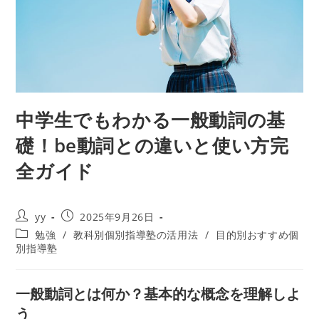
中学生でもわかる一般動詞の基
礎！be動詞との違いと使い方完
全ガイド
投
投
yy
2025年9月26日
稿
稿
投
勉強
/
教科別個別指導塾の活用法
/
目的別おすすめ個
者:
公
稿
別指導塾
開
カ
日:
テ
ゴ
一般動詞とは何か？基本的な概念を理解しよ
リ
う
ー: