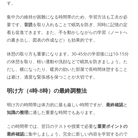
す。
集中力の維持が困難になる時間帯のため、学習方法も工夫が必
要です。
音読
を取り入れることで眠気を防ぎ、同時に記憶の定
着も促進できます。また、手を動かしながらの学習（ノートへ
の書き出し、図表の作成など）も効果的です。
休憩の取り方も重要になります。30-45分の学習後には10-15分
の休憩を取り、軽い運動や洗顔などで眠気を防ぎましょう。た
だし、横になったり、暖房の効いた部屋で長時間休憩すること
は避け、適度な緊張感を保つことが大切です。
明け方（4時-8時）の最終調整法
明け方の時間帯は体力的に最も厳しい時間ですが、
最終確認
と
知識の整理
に適した重要な時間でもあります。
この時間帯では、翌日のテストや授業で必要な
重要ポイントの
最終確認
に集中しましょう。完全に新しい内容を学習するので