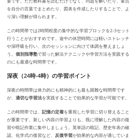
要です。ただ教科書を読むだけでなく、問題を解いたり、要点
を自分の言葉でまとめたり、図表を作成したりすることで、よ
り深い理解が得られます。
この時間帯では2時間程度の集中的な学習ブロックを2-3セット
行うことがおすすめです。途中の休憩時間には軽いストレッチ
や深呼吸を行い、次のセッションに向けて体調を整えましょ
う。
個別指導塾
で習った解法テクニックや学習方法を実践する
のにも最適な時間帯です。
深夜（24時-4時）の学習ポイント
深夜の時間帯は体力的にも精神的にも最も困難な時間帯です
が、
適切な学習法
を実践することで効果的な学習が可能です。
この時間帯では、
記憶の定着
を重視した学習に切り替えること
が重要です。新しい内容の学習よりも、既に理解した内容の復
習や暗記作業に集中しましょう。英単語の暗記、歴史年表の確
認、化学式の復習など、
反復学習
が効果的な内容が適していま