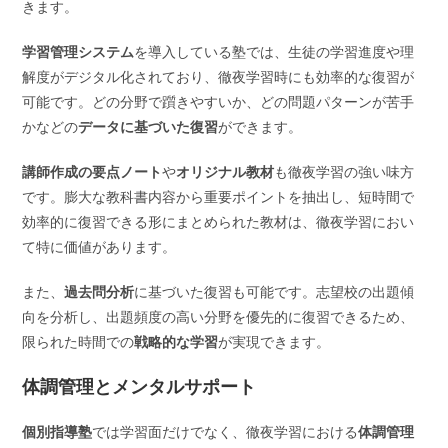
きます。
学習管理システム
を導入している塾では、生徒の学習進度や理
解度がデジタル化されており、徹夜学習時にも効率的な復習が
可能です。どの分野で躓きやすいか、どの問題パターンが苦手
かなどの
データに基づいた復習
ができます。
講師作成の要点ノート
や
オリジナル教材
も徹夜学習の強い味方
です。膨大な教科書内容から重要ポイントを抽出し、短時間で
効率的に復習できる形にまとめられた教材は、徹夜学習におい
て特に価値があります。
また、
過去問分析
に基づいた復習も可能です。志望校の出題傾
向を分析し、出題頻度の高い分野を優先的に復習できるため、
限られた時間での
戦略的な学習
が実現できます。
体調管理とメンタルサポート
個別指導塾
では学習面だけでなく、徹夜学習における
体調管理