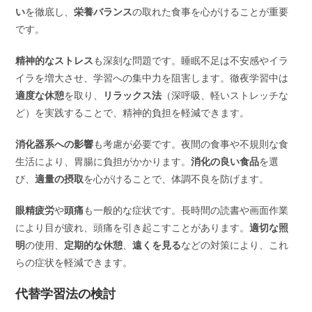
い
を徹底し、
栄養バランス
の取れた食事を心がけることが重要
です。
精神的なストレス
も深刻な問題です。睡眠不足は不安感やイラ
イラを増大させ、学習への集中力を阻害します。徹夜学習中は
適度な休憩
を取り、
リラックス法
（深呼吸、軽いストレッチな
ど）を実践することで、精神的負担を軽減できます。
消化器系への影響
も考慮が必要です。夜間の食事や不規則な食
生活により、胃腸に負担がかかります。
消化の良い食品
を選
び、
適量の摂取
を心がけることで、体調不良を防げます。
眼精疲労
や
頭痛
も一般的な症状です。長時間の読書や画面作業
により目が疲れ、頭痛を引き起こすことがあります。
適切な照
明
の使用、
定期的な休憩
、
遠くを見る
などの対策により、これ
らの症状を軽減できます。
代替学習法の検討