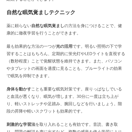
自然な眠気覚ましテクニック
薬に頼らない
自然な眠気覚まし
の方法を身につけることで、健
康的に徹夜学習を行うことができます。
最も効果的な方法の一つが
光の活用
です。明るい照明の下で学
習することはもちろん、定期的に蛍光灯やLEDライトを直視する
（数秒程度）ことで覚醒状態を維持できます。また、パソコン
やタブレットの画面を適度に見ることも、ブルーライトの効果
で眠気を抑制できます。
身体を動かす
ことも重要な眠気対策です。座りっぱなしでいる
と血流が悪くなり、眠気が増します。30分に一度は立ち上が
り、軽いストレッチや足踏み、腕回しなどを行いましょう。階
段の昇降や軽いスクワットも効果的です。
刺激的な学習法
を取り入れることも有効です。音読、書き取
り、問題の解説を声に出すなど、複数の感覚を使う学習により