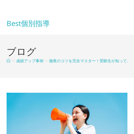
コ
ン
テ
Best個別指導
ン
ツ
へ
ブログ
ス
キ
>
成績アップ事例
>
徹夜のコツを完全マスター！受験生が知ってお
ッ
プ