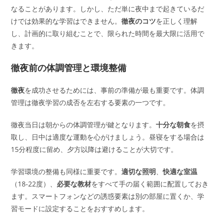
なることがあります。しかし、ただ単に夜中まで起きているだ
けでは効果的な学習はできません。
徹夜のコツ
を正しく理解
し、計画的に取り組むことで、限られた時間を最大限に活用で
きます。
徹夜前の体調管理と環境整備
徹夜
を成功させるためには、事前の準備が最も重要です。体調
管理は徹夜学習の成否を左右する要素の一つです。
徹夜当日は朝からの体調管理が鍵となります。
十分な朝食
を摂
取し、日中は適度な運動を心がけましょう。昼寝をする場合は
15分程度に留め、夕方以降は避けることが大切です。
学習環境の整備も同様に重要です。
適切な照明
、
快適な室温
（18-22度）、
必要な教材
をすべて手の届く範囲に配置しておき
ます。スマートフォンなどの誘惑要素は別の部屋に置くか、学
習モードに設定することをおすすめします。