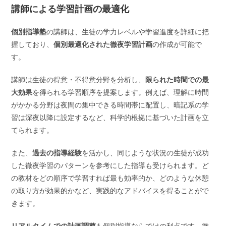
講師による学習計画の最適化
個別指導塾
の講師は、生徒の学力レベルや学習進度を詳細に把
握しており、
個別最適化された徹夜学習計画
の作成が可能で
す。
講師は生徒の得意・不得意分野を分析し、
限られた時間での最
大効果
を得られる学習順序を提案します。例えば、理解に時間
がかかる分野は夜間の集中できる時間帯に配置し、暗記系の学
習は深夜以降に設定するなど、科学的根拠に基づいた計画を立
てられます。
また、
過去の指導経験
を活かし、同じような状況の生徒が成功
した徹夜学習のパターンを参考にした指導も受けられます。ど
の教材をどの順序で学習すれば最も効率的か、どのような休憩
の取り方が効果的かなど、実践的なアドバイスを得ることがで
きます。
リアルタイムでの計画調整
も個別指導ならではの利点です。徹