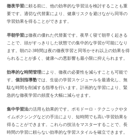
徹夜学習
に頼る前に、他の効率的な学習法を検討することも重
要です。適切な代替案により、健康リスクを避けながら同等の
学習効果を得ることができます。
早朝学習
は徹夜の優れた代替案です。夜早く寝て朝早く起きる
ことで、頭がすっきりした状態での集中的な学習が可能になり
ます。朝の2-3時間は夜の徹夜学習と同等かそれ以上の効果を得
られることが多く、健康への悪影響も最小限に抑えられます。
効率的な時間管理
により、徹夜の必要性を減らすことも可能で
す。
個別指導塾
では、生徒の学習スケジュールを最適化し、無
駄な時間を削減する指導を行います。計画的な学習により、緊
急的な徹夜学習の頻度を大幅に減らせます。
集中学習法
の活用も効果的です。ポモドーロ・テクニックやタ
イムボクシングなどの手法により、短時間でも高い学習効果を
得ることができます。これらの技法をマスターすることで、長
時間の学習に頼らない効率的な学習スタイルを確立できます。