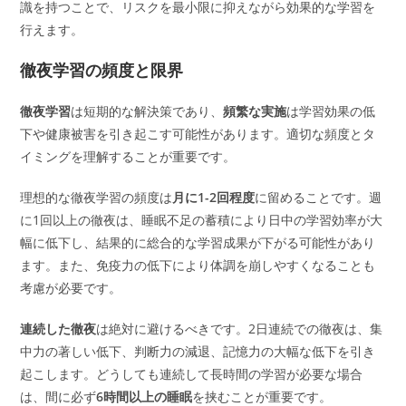
識を持つことで、リスクを最小限に抑えながら効果的な学習を
行えます。
徹夜学習の頻度と限界
徹夜学習
は短期的な解決策であり、
頻繁な実施
は学習効果の低
下や健康被害を引き起こす可能性があります。適切な頻度とタ
イミングを理解することが重要です。
理想的な徹夜学習の頻度は
月に1-2回程度
に留めることです。週
に1回以上の徹夜は、睡眠不足の蓄積により日中の学習効率が大
幅に低下し、結果的に総合的な学習成果が下がる可能性があり
ます。また、免疫力の低下により体調を崩しやすくなることも
考慮が必要です。
連続した徹夜
は絶対に避けるべきです。2日連続での徹夜は、集
中力の著しい低下、判断力の減退、記憶力の大幅な低下を引き
起こします。どうしても連続して長時間の学習が必要な場合
は、間に必ず
6時間以上の睡眠
を挟むことが重要です。