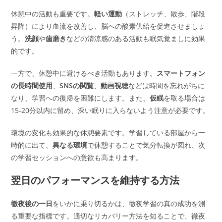
休憩中の活動も重要です。
軽い運動
（ストレッチ、散歩、階段
昇降）により血流を改善し、脳への酸素供給を促進させましょ
う。
洗顔
や
歯磨き
などの清涼感のある活動も眠気覚ましに効果
的です。
一方で、休憩中に避けるべき活動もあります。
スマートフォン
の長時間使用
、
SNSの閲覧
、
動画視聴
などは時間を忘れがちに
なり、学習への復帰を困難にします。また、
仮眠
を取る場合は
15-20分以内に留め、深い眠りに入らないよう注意が必要です。
環境の変化も効果的な休憩要素です。学習している部屋から一
時的に出て、
異なる環境
で休憩することで気分転換が図れ、次
の学習セッションへの意欲も高まります。
翌日のパフォーマンスを維持する方法
徹夜後の一日
をいかに乗り切るかは、徹夜学習の真の成功を測
る重要な指標です。適切なリカバリー方法を知ることで、徹夜