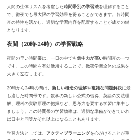
人間の生体リズムを考慮した
時間帯別の学習法
を理解すること
で、徹夜でも最大限の学習効果を得ることができます。各時間
帯の特性を活かし、適切な学習内容を配置することが成功の鍵
となります。
夜間（20時-24時）の学習戦略
夜間の早い時間帯は、一日の中でも
集中力が高い
時間帯の一つ
です。この時間を有効活用することで、徹夜学習全体の成果を
大きく左右します。
20時から24時の間は、
新しい概念の理解
や
複雑な問題解決
に最
も適した時間帯です。数学の新しい公式の習得、英語の文法理
解、理科の実験原理の把握など、思考力を要する学習に集中し
ましょう。この時間帯の学習効率は、適切な準備ができていれ
ば日中と同等かそれ以上になることもあります。
学習方法としては、
アクティブラーニング
を心がけることが重