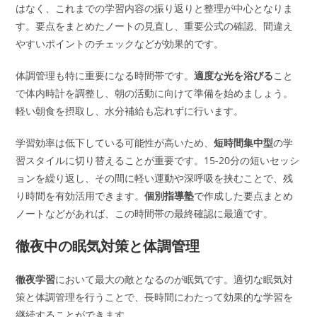
はなく、これまでの学習内容の振り返りと整理が中心となりま
す。要点をまとめたノートの見直し、重要公式の確認、間違え
やすいポイントのチェックなどが効果的です。
体調管理も特に重要になる時間帯です。
適度な光を浴びる
こと
で体内時計を調整し、朝の活動に向けて準備を始めましょう。
軽い朝食を摂取し、水分補給も忘れずに行います。
学習効率は低下している可能性が高いため、
短時間集中型
の学
習スタイルに切り替えることが重要です。15-20分の短いセッシ
ョンを繰り返し、その間に軽い運動や深呼吸を挟むことで、残
り時間を有効活用できます。
個別指導塾
で作成した要点まとめ
ノートなどがあれば、この時間帯の最終確認に最適です。
徹夜中の眠気対策と体調管理
徹夜学習
において最大の敵となるのが眠気です。適切な眠気対
策と体調管理を行うことで、長時間にわたって効果的な学習を
継続することができます。