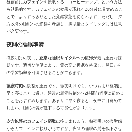
昼寝前に
カフェイン
を摂取する「コーヒーナップ」という方法
も効果的です。カフェインの効果が現れる20分後に目覚めるこ
とで、よりすっきりとした覚醒状態を得られます。ただし、夕
方以降の睡眠への影響を考慮し、摂取量とタイミングには注意
が必要です。
夜間の睡眠準備
徹夜明けの夜は、
正常な睡眠サイクル
への復帰が最も重要な課
題です。適切な準備により、質の高い睡眠を確保し、翌日から
の学習効率を回復させることができます。
就寝時刻
の調整が重要です。徹夜明けでも、いつもより極端に
早く寝ることは避け、通常の就寝時刻の1-2時間前程度に留める
ことをおすすめします。あまりに早く寝ると、夜中に目覚めて
しまい、睡眠の質が低下する可能性があります。
夕方以降のカフェイン摂取
は控えましょう。徹夜明けの疲労感
からカフェインに頼りがちですが、夜間の睡眠の質を低下させ