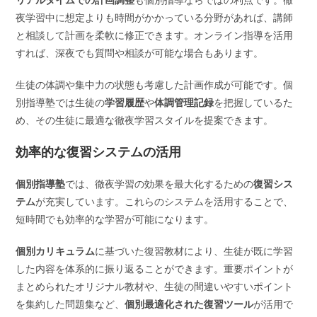
夜学習中に想定よりも時間がかかっている分野があれば、講師
と相談して計画を柔軟に修正できます。オンライン指導を活用
すれば、深夜でも質問や相談が可能な場合もあります。
生徒の体調や集中力の状態も考慮した計画作成が可能です。個
別指導塾では生徒の
学習履歴
や
体調管理記録
を把握しているた
め、その生徒に最適な徹夜学習スタイルを提案できます。
効率的な復習システムの活用
個別指導塾
では、徹夜学習の効果を最大化するための
復習シス
テム
が充実しています。これらのシステムを活用することで、
短時間でも効率的な学習が可能になります。
個別カリキュラム
に基づいた復習教材により、生徒が既に学習
した内容を体系的に振り返ることができます。重要ポイントが
まとめられたオリジナル教材や、生徒の間違いやすいポイント
を集約した問題集など、
個別最適化された復習ツール
が活用で