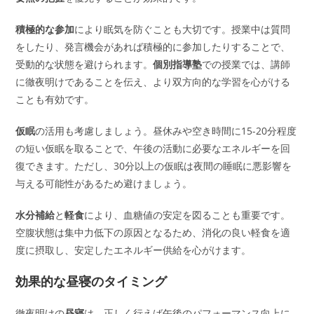
積極的な参加
により眠気を防ぐことも大切です。授業中は質問
をしたり、発言機会があれば積極的に参加したりすることで、
受動的な状態を避けられます。
個別指導塾
での授業では、講師
に徹夜明けであることを伝え、より双方向的な学習を心がける
ことも有効です。
仮眠
の活用も考慮しましょう。昼休みや空き時間に15-20分程度
の短い仮眠を取ることで、午後の活動に必要なエネルギーを回
復できます。ただし、30分以上の仮眠は夜間の睡眠に悪影響を
与える可能性があるため避けましょう。
水分補給
と
軽食
により、血糖値の安定を図ることも重要です。
空腹状態は集中力低下の原因となるため、消化の良い軽食を適
度に摂取し、安定したエネルギー供給を心がけます。
効果的な昼寝のタイミング
徹夜明けの
昼寝
は、正しく行えば午後のパフォーマンス向上に