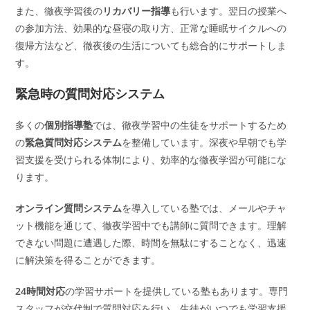
また、徹夜学習後の
リカバリー指導
も行います。翌日の授業へ
の参加方法、効果的な昼寝の取り方、正常な睡眠サイクルへの
復帰方法など、徹夜後の生活についても総合的にサポートしま
す。
緊急時の質問対応システム
多くの
個別指導塾
では、徹夜学習中の生徒をサポートするため
の
緊急質問対応システム
を整備しています。深夜や早朝でも学
習支援を受けられる体制により、効率的な徹夜学習が可能にな
ります。
オンライン質問システム
を導入している塾では、メールやチャ
ット機能を通じて、徹夜学習中でも講師に質問できます。理解
できない問題に遭遇した際、時間を無駄にすることなく、迅速
に解決策を得ることができます。
24時間対応
の学習サポートを提供している塾もあります。専門
スタッフが交代制で質問対応を行い、生徒がいつでも学習支援