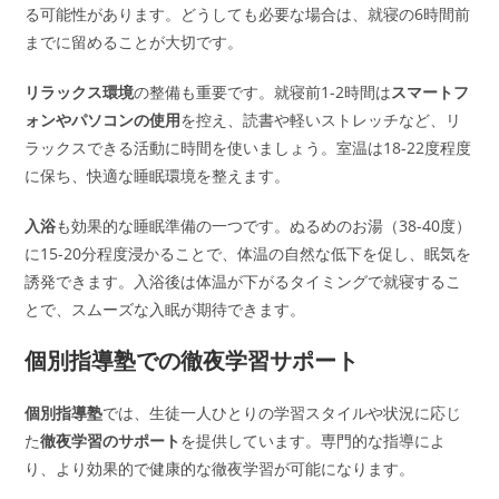
る可能性があります。どうしても必要な場合は、就寝の6時間前
までに留めることが大切です。
リラックス環境
の整備も重要です。就寝前1-2時間は
スマートフ
ォンやパソコンの使用
を控え、読書や軽いストレッチなど、リ
ラックスできる活動に時間を使いましょう。室温は18-22度程度
に保ち、快適な睡眠環境を整えます。
入浴
も効果的な睡眠準備の一つです。ぬるめのお湯（38-40度）
に15-20分程度浸かることで、体温の自然な低下を促し、眠気を
誘発できます。入浴後は体温が下がるタイミングで就寝するこ
とで、スムーズな入眠が期待できます。
個別指導塾での徹夜学習サポート
個別指導塾
では、生徒一人ひとりの学習スタイルや状況に応じ
た
徹夜学習のサポート
を提供しています。専門的な指導によ
り、より効果的で健康的な徹夜学習が可能になります。