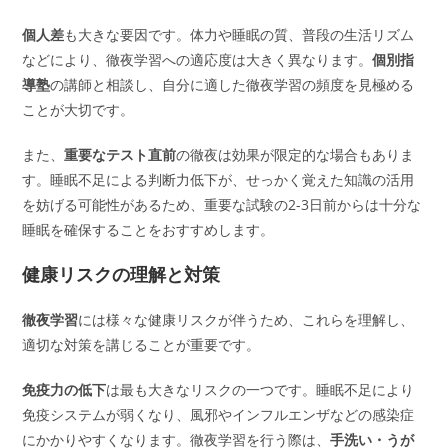
個人差
も大きな要因です。体力や睡眠の質、普段の生活リズム
などにより、徹夜学習への適応度は大きく異なります。
個別指
導塾
の講師と相談し、自分に適した徹夜学習の頻度を見極める
ことが大切です。
また、
重要なテスト直前
の徹夜は効果が限定的な場合もありま
す。睡眠不足による判断力低下が、せっかく覚えた知識の活用
を妨げる可能性があるため、重要な試験の2-3日前からは十分な
睡眠を確保することをおすすめします。
健康リスクの理解と対策
徹夜学習
には様々な健康リスクが伴うため、これらを理解し、
適切な対策を講じることが重要です。
免疫力の低下
は最も大きなリスクの一つです。睡眠不足により
免疫システムが弱くなり、風邪やインフルエンザなどの感染症
にかかりやすくなります。徹夜学習を行う際は、
手洗い・うが