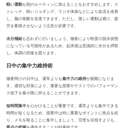
軽い運動
も朝のルーティンに加えることをおすすめします。ス
トレッチ、軽いジョギング、ラジオ体操などにより血流を改善
し、脳の覚醒を促進できます。ただし、激しい運動は避け、疲
労を蓄積させないよう注意が必要です。
水分補給
も忘れずに行いましょう。徹夜により軽度の脱水状態
になっている可能性があるため、起床後は意識的に水分を摂取
し、体調の回復を図ります。
日中の集中力維持術
徹夜明けの日中は、通常よりも
集中力の維持
が困難になりま
す。適切な対策により、重要な授業やテストでのパフォーマン
ス低下を最小限に抑えることができます。
短時間集中
を心がけることが重要です。通常よりも集中できる
時間が短くなるため、授業中は特に重要なポイントに焦点を絞
り、メモを取ることに集中しましょう。完璧を目指すよりも、
要点の把握
を優先することが効果的です。