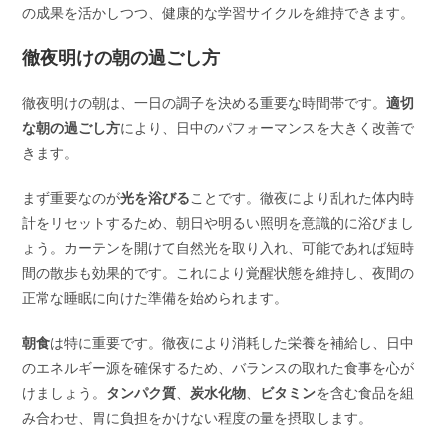
の成果を活かしつつ、健康的な学習サイクルを維持できます。
徹夜明けの朝の過ごし方
徹夜明けの朝は、一日の調子を決める重要な時間帯です。
適切
な朝の過ごし方
により、日中のパフォーマンスを大きく改善で
きます。
まず重要なのが
光を浴びる
ことです。徹夜により乱れた体内時
計をリセットするため、朝日や明るい照明を意識的に浴びまし
ょう。カーテンを開けて自然光を取り入れ、可能であれば短時
間の散歩も効果的です。これにより覚醒状態を維持し、夜間の
正常な睡眠に向けた準備を始められます。
朝食
は特に重要です。徹夜により消耗した栄養を補給し、日中
のエネルギー源を確保するため、バランスの取れた食事を心が
けましょう。
タンパク質
、
炭水化物
、
ビタミン
を含む食品を組
み合わせ、胃に負担をかけない程度の量を摂取します。