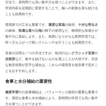
方法で、長時間でも高い集中力を保つことができます。また、
学習内容を定期的に変更することで、脳への刺激を保ち続ける
ことも効果的です。
環境面での工夫も重要です。
適度な室温
の維持、
十分な明るさ
の確保、
快適な座り心地
の椅子の使用など、物理的な快適さが
集中力に直結します。また、単調になりがちな夜間学習では、
時々立ち上がって軽いストレッチを行うことも効果的です。
音楽の活用も一つの方法ですが、歌詞のない
クラシック音楽
や
自然音
など、集中を妨げないものを選ぶことが大切です。完全
な無音状態が苦手な場合は、これらの環境音を低音量で流すこ
とをおすすめします。
食事と水分補給の重要性
徹夜学習
中の栄養補給は、パフォーマンス維持の重要な要素で
す。適切な食事と水分補給により、長時間の学習でも高い集中
力を保つことができます。