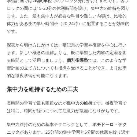
学習計画では
2時間単位
でのブロック分けがおすすめです。各ブ
ロックの間には15-20分の休憩時間を設け、集中力の維持を図り
ます。また、最も集中力が必要な科目や難しい内容は、比較的
体力がある夜の早い時間帯（20-24時）に配置することが効果的
です。
深夜から明け方にかけては、暗記系の学習や復習を中心に行い
ます。新しい概念の理解よりも、既に学習した内容の定着を図
る時間として活用しましょう。
個別指導塾
では、このような学
習計画の立て方についても指導を受けることができ、より効率
的な徹夜学習が可能になります。
集中力を維持するための工夫
長時間の学習で最も困難なのが
集中力の維持
です。徹夜学習で
は特に、時間が経つにつれて注意力が散漫になりがちです。
集中力維持のための基本テクニックとして、
ポモドーロ・テク
ニック
があります。25分間の集中学習と5分間の休憩を繰り返す