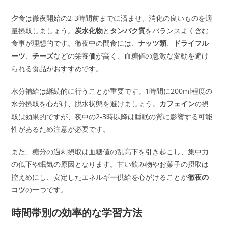
夕食は徹夜開始の2-3時間前までに済ませ、消化の良いものを適
量摂取しましょう。
炭水化物
と
タンパク質
をバランスよく含む
食事が理想的です。徹夜中の間食には、
ナッツ類
、
ドライフル
ーツ
、
チーズ
などの栄養価が高く、血糖値の急激な変動を避け
られる食品がおすすめです。
水分補給は継続的に行うことが重要です。1時間に200ml程度の
水分摂取を心がけ、脱水状態を避けましょう。
カフェイン
の摂
取は効果的ですが、夜中の2-3時以降は睡眠の質に影響する可能
性があるため注意が必要です。
また、糖分の過剰摂取は血糖値の乱高下を引き起こし、集中力
の低下や眠気の原因となります。甘い飲み物やお菓子の摂取は
控えめにし、安定したエネルギー供給を心がけることが
徹夜の
コツ
の一つです。
時間帯別の効率的な学習方法