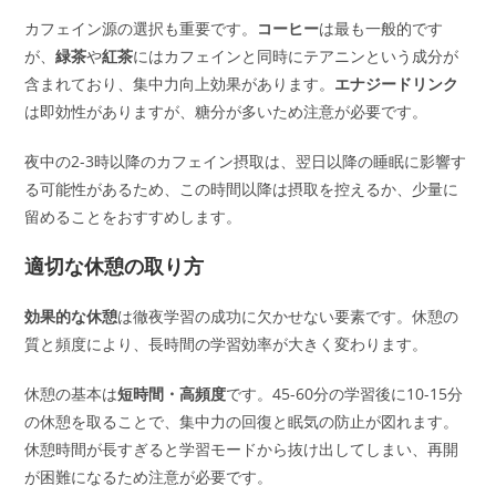
カフェイン源の選択も重要です。
コーヒー
は最も一般的です
が、
緑茶
や
紅茶
にはカフェインと同時にテアニンという成分が
含まれており、集中力向上効果があります。
エナジードリンク
は即効性がありますが、糖分が多いため注意が必要です。
夜中の2-3時以降のカフェイン摂取は、翌日以降の睡眠に影響す
る可能性があるため、この時間以降は摂取を控えるか、少量に
留めることをおすすめします。
適切な休憩の取り方
効果的な休憩
は徹夜学習の成功に欠かせない要素です。休憩の
質と頻度により、長時間の学習効率が大きく変わります。
休憩の基本は
短時間・高頻度
です。45-60分の学習後に10-15分
の休憩を取ることで、集中力の回復と眠気の防止が図れます。
休憩時間が長すぎると学習モードから抜け出してしまい、再開
が困難になるため注意が必要です。