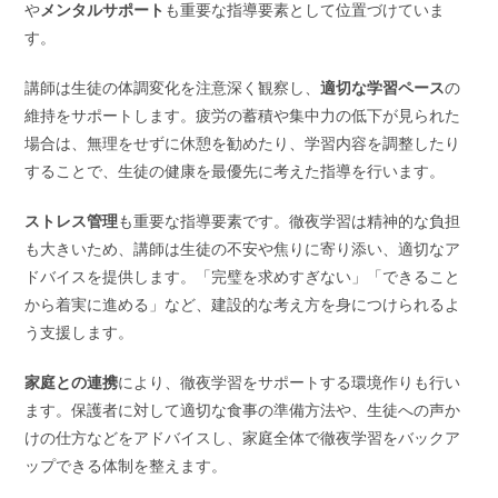
や
メンタルサポート
も重要な指導要素として位置づけていま
す。
講師は生徒の体調変化を注意深く観察し、
適切な学習ペース
の
維持をサポートします。疲労の蓄積や集中力の低下が見られた
場合は、無理をせずに休憩を勧めたり、学習内容を調整したり
することで、生徒の健康を最優先に考えた指導を行います。
ストレス管理
も重要な指導要素です。徹夜学習は精神的な負担
も大きいため、講師は生徒の不安や焦りに寄り添い、適切なア
ドバイスを提供します。「完璧を求めすぎない」「できること
から着実に進める」など、建設的な考え方を身につけられるよ
う支援します。
家庭との連携
により、徹夜学習をサポートする環境作りも行い
ます。保護者に対して適切な食事の準備方法や、生徒への声か
けの仕方などをアドバイスし、家庭全体で徹夜学習をバックア
ップできる体制を整えます。