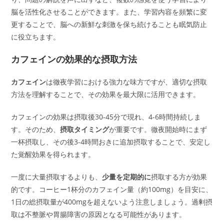
脳を活性化させることができます。また、学習内容を頻繁に変
更することで、脳への新鮮な刺激を保ち続けることも眠気防止
に役立ちます。
カフェインの効果的な摂取方法
カフェイン
は徹夜学習における強力な味方ですが、適切な摂取
方法を理解することで、その効果を最大限に活用できます。
カフェインの効果は摂取後30-45分で現れ、4-6時間持続しま
す。そのため、
摂取タイミング
が重要です。徹夜開始時にまず
一杯摂取し、その後3-4時間おきに追加摂取することで、安定し
た覚醒効果を得られます。
一度に大量摂取するよりも、
少量を定期的に
摂取する方が効果
的です。コーヒー1杯分のカフェイン量（約100mg）を目安に、
1日の総摂取量が400mgを超えないよう注意しましょう。過剰摂
取は不整脈や胃腸障害の原因となる可能性があります。