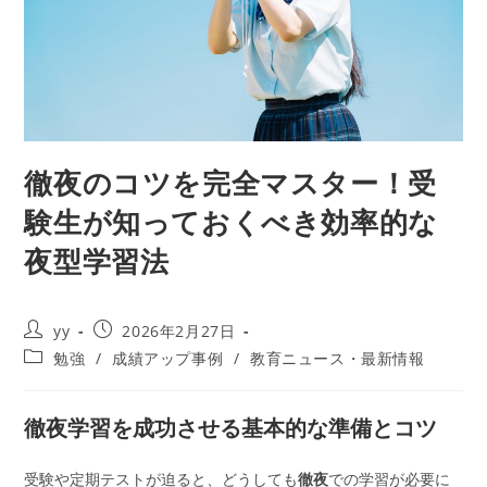
徹夜のコツを完全マスター！受
験生が知っておくべき効率的な
夜型学習法
投
投
yy
2026年2月27日
稿
稿
投
勉強
/
成績アップ事例
/
教育ニュース・最新情報
者:
公
稿
開
カ
日:
テ
徹夜学習を成功させる基本的な準備とコツ
ゴ
リ
受験や定期テストが迫ると、どうしても
徹夜
での学習が必要に
ー: