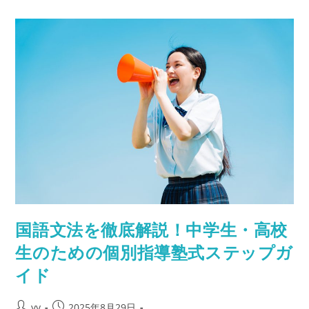
の
「疑
問
文」
を
完
全
マ
ス
タ
ー！
初
心
者
で
も
わ
か
る
基
本
と
応
国語文法を徹底解説！中学生・高校
用
生のための個別指導塾式ステップガ
イド
投
投
yy
2025年8月29日