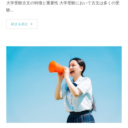
テ
大学受験古文の特徴と重要性 大学受験において古文は多くの受
ゴ
験…
リ
ー:
【大
続きを読む
学
受
験
古
文】
完
全
攻
略
ガ
イ
ド！
個
別
指
導
で
効
率
よ
く
成
績
を
上
げ