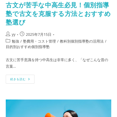
古文が苦手な中高生必見！個別指導
る
勉
強
塾で古文を克服する方法とおすすめ
法
塾選び
投
投
yy
2025年7月15日
稿
稿
投
勉強
/
塾費用・コスト管理
/
教科別個別指導塾の活用法
/
者:
公
稿
目的別おすすめ個別指導塾
開
カ
日:
テ
古文に苦手意識を持つ中高生は非常に多く、「なぜこんな昔の
ゴ
言葉…
リ
ー:
古
続きを読む
文
が
苦
手
な
中
高
生
必
見！