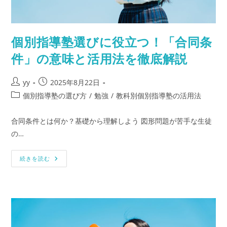
導
塾
式
ス
テ
個別指導塾選びに役立つ！「合同条
ッ
プ
ガ
件」の意味と活用法を徹底解説
イ
ド
投
投
yy
2025年8月22日
稿
稿
投
個別指導塾の選び方
/
勉強
/
教科別個別指導塾の活用法
者:
公
稿
開
カ
合同条件とは何か？基礎から理解しよう 図形問題が苦手な生徒
日:
テ
の…
ゴ
リ
個
ー:
続きを読む
別
指
導
塾
選
び
に
役
立