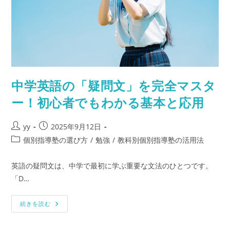
中学英語の「疑問文」を完全マスタ
ー！初心者でもわかる基本と応用
投
投
yy
2025年9月12日
稿
稿
投
個別指導塾の選び方
/
勉強
/
教科別個別指導塾の活用法
者:
公
稿
開
カ
英語の疑問文は、中学で最初に学ぶ重要な文法のひとつです。
日:
テ
「D…
ゴ
リ
中
ー:
続きを読む
学
英
語