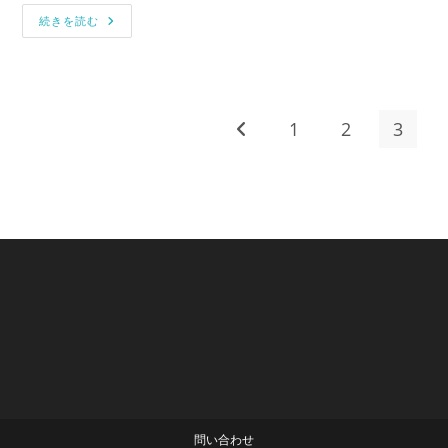
リ
Was
ー:
続きを読む
と
Were
の
違
い
を
徹
1
2
3
前のページヘ
底
解
説！
英
語
学
習
に
役
立
つ
使
い
分
け
の
ポ
イ
ン
ト
問い合わせ