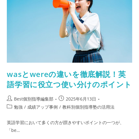
個
別
指
導
塾
で
古
文
を
克
服
す
る
方
法
と
wasとwereの違いを徹底解説！英
お
す
す
語学習に役立つ使い分けのポイント
め
塾
選
び
投
投
Best個別指導編集部
2025年6月13日
稿
稿
投
勉強
/
成績アップ事例
/
教科別個別指導塾の活用法
者:
公
稿
開
カ
英語学習において多くの方が躓きやすいポイントの一つが、
日:
テ
「be…
ゴ