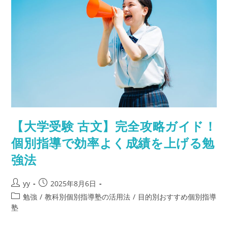
つ！
「合
同
条
件」
の
意
味
と
活
用
法
を
徹
底
解
説
【大学受験 古文】完全攻略ガイド！
個別指導で効率よく成績を上げる勉
強法
投
投
yy
2025年8月6日
稿
稿
投
勉強
/
教科別個別指導塾の活用法
/
目的別おすすめ個別指導
者:
公
稿
塾
開
カ
日: