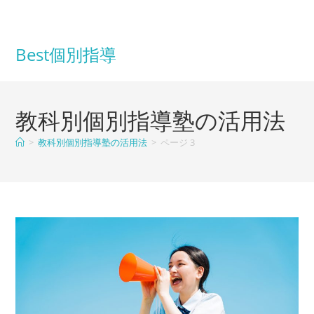
コ
ン
テ
Best個別指導
ン
ツ
へ
教科別個別指導塾の活用法
ス
キ
>
教科別個別指導塾の活用法
>
ページ 3
ッ
プ