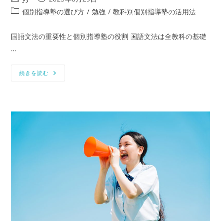
稿
稿
投
個別指導塾の選び方
/
勉強
/
教科別個別指導塾の活用法
者:
公
稿
開
カ
国語文法の重要性と個別指導塾の役割 国語文法は全教科の基礎
日:
テ
…
ゴ
リ
国
ー:
続きを読む
語
文
法
を
徹
底
解
説！
中
学
生・
高
校
生
の
た
め
の
個
別
指